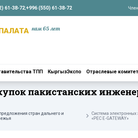
2) 61-38-72
;
+996 (550) 61-38-72
Член
нам 65 лет
ПАЛАТА
авительства ТПП
КыргызЭкспо
Отраслевые комите
купок пакистанских инжен
предложения стран дальнего и
Система электронных 
бежья
«РЕС E-GATEWAY»