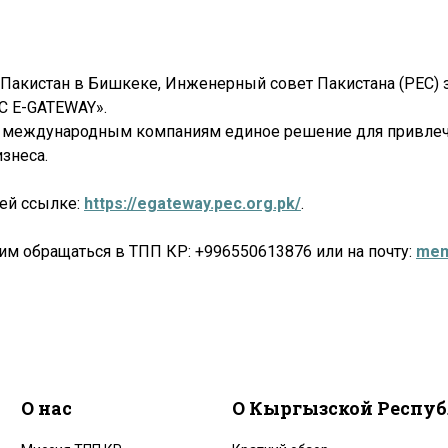
акистан в Бишкеке, Инженерный совет Пакистана (РЕС) з
С E-GATEWAY».
яет международным компаниям единое решение для привле
знеса.
ей ссылке:
https://egateway.pec.org.pk/
.
им обращаться в ТПП КР: +996550613876 или на почту:
mem
О нас
О Кыргызской Респу