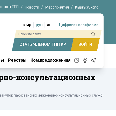
ство в ТПП
Новости
Мероприятия
КыргызЭкспо
кыр
рус
анг
Цифровая платформа
СТАТЬ ЧЛЕНОМ ТПП КР
ВОЙТИ
ты
Реестры
Ком.предложениия
ерно-консультационных
закупок пакистанских инженерно-консультационных служб