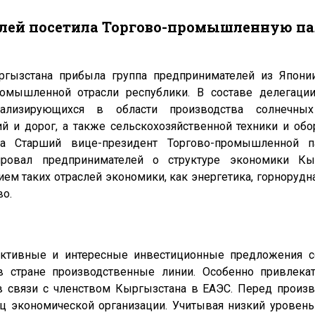
лей посетила Торгово-промышленную п
зстана прибыла группа предпринимателей из Японии
ромышленной отрасли республики. В составе делегации
ализирующихся в области производства солнечных
ий и дорог, а также сельскохозяйственной техники и обо
ца Старший вице-президент Торгово-промышленной 
ровал предпринимателей о структуре экономики Кыр
м таких отраслей экономики, как энергетика, горнорудна
во.
ктивные и интересные инвестиционные предложения с
в стране производственные линии. Особенно привлека
в связи с членством Кыргызстана в ЕАЭС. Перед произ
ц экономической организации. Учитывая низкий уровень