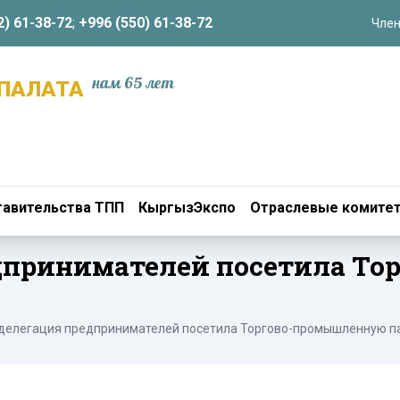
2) 61-38-72
;
+996 (550) 61-38-72
Член
нам 65 лет
ПАЛАТА
авительства ТПП
КыргызЭкспо
Отраслевые комите
едпринимателей посетила Т
 делегация предпринимателей посетила Торгово-промышленную п