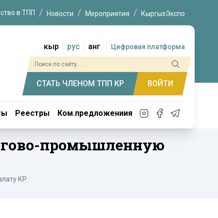
ство в ТПП
Новости
Мероприятия
КыргызЭкспо
кыр
рус
анг
Цифровая платформа
СТАТЬ ЧЛЕНОМ ТПП КР
ВОЙТИ
ты
Реестры
Ком.предложениия
оргово-промышленную
алату КР