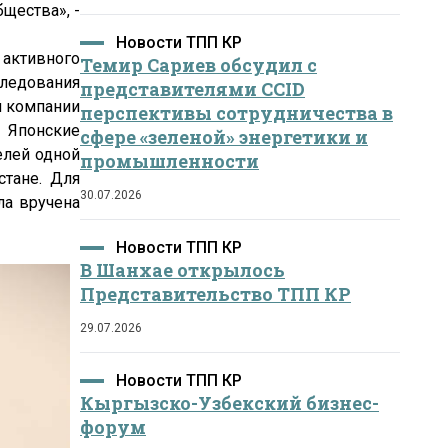
щества», -
Новости ТПП КР
активного
Темир Сариев обсудил с
следования
представителями CCID
й компании
перспективы сотрудничества в
. Японские
сфере «зеленой» энергетики и
елей одной
промышленности
стане. Для
30.07.2026
ла вручена
Новости ТПП КР
В Шанхае открылось
Представительство ТПП КР
29.07.2026
Новости ТПП КР
Кыргызско-Узбекский бизнес-
форум