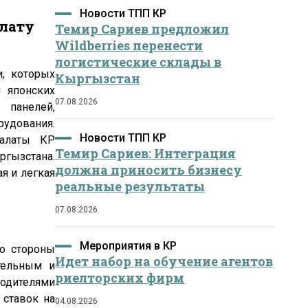
Новости ТПП КР
алату
Темир Сариев предложил
Wildberries перенести
логистические склады в
, которых
Кыргызстан
 японских
07.08.2026
 панелей,
рудования.
Новости ТПП КР
палаты КР
Темир Сариев: Интеграция
гызстана.
должна приносить бизнесу
я и легкая
реальные результаты
07.08.2026
Мероприятия в КР
о стороны
Идет набор на обучение агентов
тельным и
риелторских фирм
водителями
 ставок на
04.08.2026