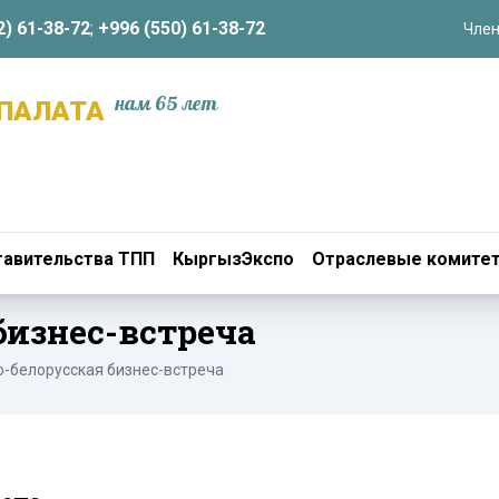
2) 61-38-72
;
+996 (550) 61-38-72
Член
нам 65 лет
ПАЛАТА
авительства ТПП
КыргызЭкспо
Отраслевые комите
бизнес-встреча
-белорусская бизнес-встреча