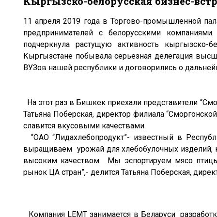
Кыргызско-белорусская бизнес-вст
11 апреля 2019 года в Торгово-промышленной пал
предпринимателей с белорусскими компаниями.
подчеркнула растущую активность кыргызско-б
Кыргызстане побывала серьезная делегация высши
ВУЗов нашей республики и договорились о дальней
На этот раз в Бишкек приехали представители “См
Татьяна Поберская, директор филиала “Сморгонско
славится вкусовыми качествами.
“ОАО “Лидахлебопродукт”- известный в Республи
выращиваем урожай для хлебобулочных изделий, к
высоким качеством. Мы эспортируем мясо птицы
рынок ЦА стран”,- делится Татьяна Поберская, дире
Компания LEMT занимается в Беларуси разработко