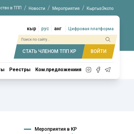
ство в ТПП
Новости
Мероприятия
КыргызЭкспо
кыр
рус
анг
Цифровая платформа
СТАТЬ ЧЛЕНОМ ТПП КР
ВОЙТИ
ты
Реестры
Ком.предложениия
Мероприятия в КР