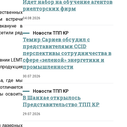
Идет набор на обучение агентов
риелторских фирм
чественных
04.08.2026
м встречи
акануне в
сетили ряд
Новости ТПП КР
Темир Сариев обсудил с
представителями CCID
перспективы сотрудничества в
сфере «зеленой» энергетики и
ании LEMT.
промышленности
 продукция
30.07.2026
ва, где мы
отличается
Новости ТПП КР
ы освоить
В Шанхае открылось
Представительство ТПП КР
29.07.2026
и лазерных