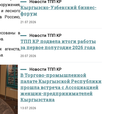
Новости ТПП КР
ооружения,
Кыргызско-Узбекский бизнес-
 и лесного
форум
 в Россию,
21.07.2026
есованы в
Новости ТПП КР
в.
ТПП КР подвела итоги работы
за первое полугодие 2026 года
 агенств,
а.
20.07.2026
Новости ТПП КР
В Торгово-промышленной
палате Кыргызской Республики
прошла встреча с Ассоциацией
женщин-предпринимателей
Кыргызстана
13.07.2026