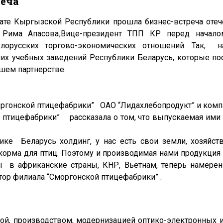
реча
ате Кыргызской Республики прошла бизнес-встреча оте
 Рима Апасова,Вице-президент ТПП КР перед начало
елорусских торгово-экономических отношений. Так, н
х учебных заведений Республики Беларусь, которые по
шем партнерстве.
оргонской птицефабрики” ОАО “Лидахлебопродукт” и комп
й птицефабрики” рассказала о том, что выпускаемая ими
ке Беларусь холдинг, у нас есть свои земли, хозяйст
орма для птиц. Поэтому и производимая нами продукция 
 в африканские страны, КНР, Вьетнам, теперь намерен
ктор филиала “Сморгонской птицефабрики” .
й, производством, модернизацией оптико-электронных 