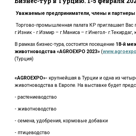
Бизнес-тур в Турцию. 1-5 февраля 20
Уважаемые предприниматели, члены и партнеры 
Торгово-промышленная палата КР приглашает Вас пр
г.Изник - г.Измир – г.Маниса – г.Инегол- г.Текирдаг
В рамках бизнес-тура, состоится посещение
18-й ме
животноводства «AGROEXPO 2023»
(
www.agroexpo
(Турция)
«AGROEXPO»-
крупнейшая в Турции и одна из четы
животноводства в Европе. На выставке будет пред
- растениеводство
- животноводство
- семена, удобрения, кормовые добавки
- птицеводство