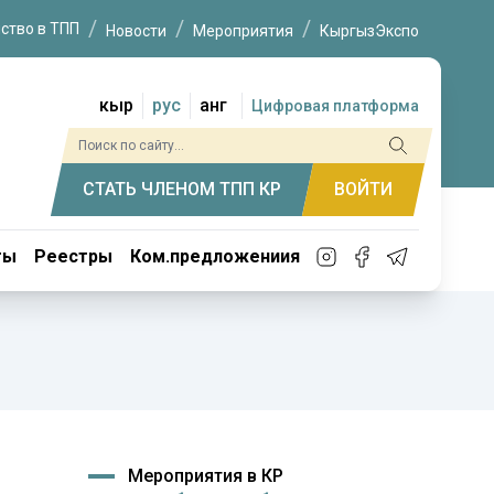
ство в ТПП
Новости
Мероприятия
КыргызЭкспо
кыр
рус
анг
Цифровая платформа
СТАТЬ ЧЛЕНОМ ТПП КР
ВОЙТИ
ты
Реестры
Ком.предложениия
Мероприятия в КР