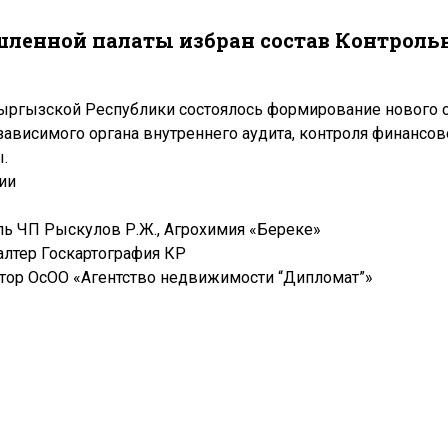
шленной палаты избран состав Контроль
ыргызской Республики состоялось формирование нового 
ависимого органа внутреннего аудита, контроля финансов
.
ии
 ЧП Рыскулов Р.Ж., Агрохимия «Береке»
лтер Госкартография КР
ор ОсОО «Агентство недвижимости “Дипломат”»