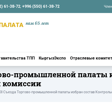
2) 61-38-72
;
+996 (550) 61-38-72
Член
нам 65 лет
ПАЛАТА
авительства ТПП
КыргызЭкспо
Отраслевые комите
гово-промышленной палаты и
й комиссии
XII Съезда Торгово-промышленной палаты избран состав Контрол