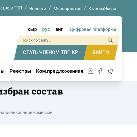
ство в ТПП
Новости
Мероприятия
КыргызЭкспо
кыр
рус
анг
Цифровая платформа
СТАТЬ ЧЛЕНОМ ТПП КР
ВОЙТИ
ты
Реестры
Ком.предложениия
збран состав
ьно-ревизионной комиссии