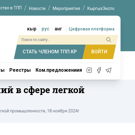
ство в ТПП
Новости
Мероприятия
КыргызЭкспо
кыр
рус
анг
Цифровая платформа
СТАТЬ ЧЛЕНОМ ТПП КР
ВОЙТИ
ты
Реестры
Ком.предложениия
й в сфере легкой
гкой промышленности, 18 ноября 2024г.