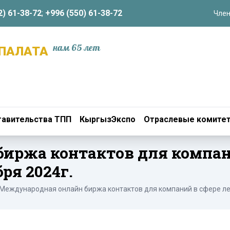
2) 61-38-72
;
+996 (550) 61-38-72
Член
нам 65 лет
ПАЛАТА
авительства ТПП
КыргызЭкспо
Отраслевые комите
иржа контактов для компани
ря 2024г.
Международная онлайн биржа контактов для компаний в сфере ле