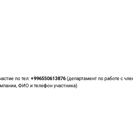
астие по тел:
+996550613876
(департамент по работе с чл
мпании, ФИО и телефон участника).