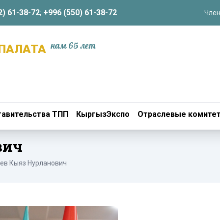
2) 61-38-72
;
+996 (550) 61-38-72
Член
нам 65 лет
ПАЛАТА
авительства ТПП
КыргызЭкспо
Отраслевые комите
вич
ев Кыяз Нурланович