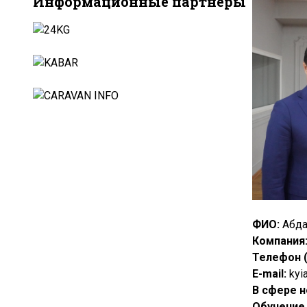
Информационные партнёры
ФИО:
Абда
Компания
Телефон (
E-
mail:
kyi
В сфере 
Обучение 