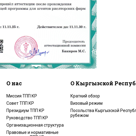
О нас
О Кыргызской Респу
Миссия ТПП КР
Краткий обзор
Совет ТПП КР
Визовый режим
Президиум ТПП КР
Посольства Кыргызской Республ
рубежом
Руководство ТПП КР
Организационная структура
Правовые и нормативные