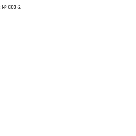
:
№ C03-2