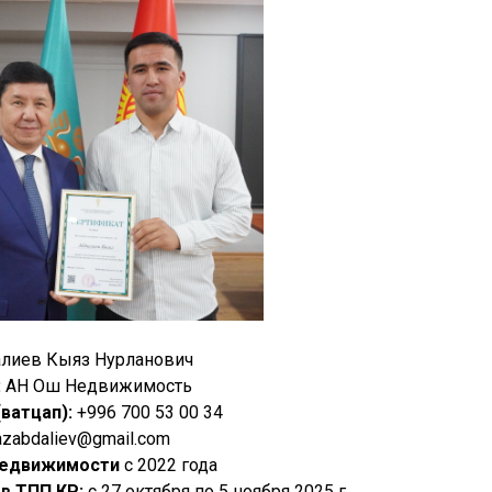
лиев Кыяз Нурланович
:
АН Ош Недвижимость
ватцап):
+996 700 53 00 34
azabdaliev@gmail.com
недвижимости
с 2022 года
в ТПП КР:
с 27 октября по 5 ноября 2025 г.