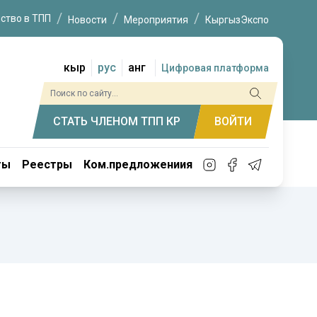
ство в ТПП
Новости
Мероприятия
КыргызЭкспо
кыр
рус
анг
Цифровая платформа
СТАТЬ ЧЛЕНОМ ТПП КР
ВОЙТИ
ты
Реестры
Ком.предложениия