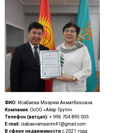
ФИО:
Исабаева Мээрим Акматбековна
Компания:
ОсОО «Айар Групп»
Телефон (ватцап):
+ 996 704 895 005
E-
mail:
isabaevameerim41@gmail.com
В сфере недвижимости
с 2021 года