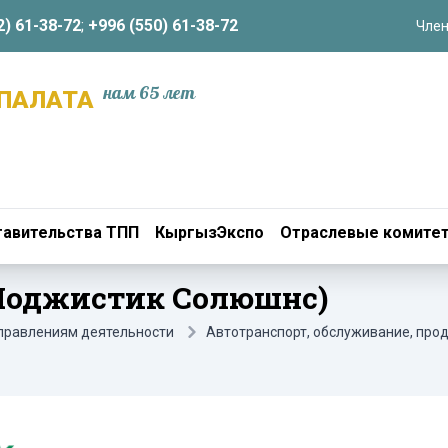
2) 61-38-72
;
+996 (550) 61-38-72
Член
нам 65 лет
ПАЛАТА
авительства ТПП
КыргызЭкспо
Отраслевые комите
" (Лоджистик Солюшнс)
аправлениям деятельности
Автотранспорт, обслуживание, прод