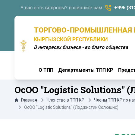
У вас есть вопросы? позвоните нам
+996 (31
ТОРГОВО-ПРОМЫШЛЕННАЯ 
КЫРГЫЗСКОЙ РЕСПУБЛИКИ
В интересах бизнеса - во благо общества
О ТПП
Департаменты ТПП КР
Предст
ОсОО "Logistic Solutions
Главная
Членство в ТПП КР
Члены ТПП КР по н
ОсОО "Logistic Solutions" (Лоджистик Солюшнс)