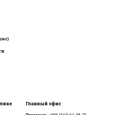
шнс)
ги
блике
Главный офис