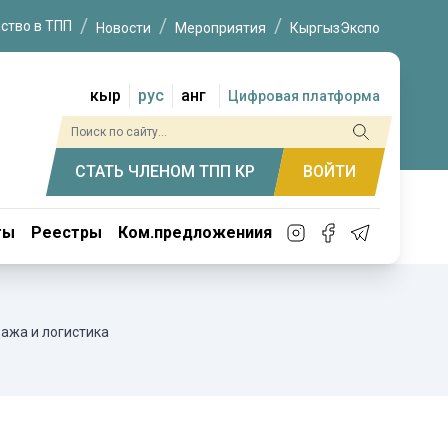
ство в ТПП
Новости
Мероприятия
КыргызЭкспо
кыр
рус
анг
Цифровая платформа
СТАТЬ ЧЛЕНОМ ТПП КР
ВОЙТИ
ты
Реестры
Ком.предложениия
ажа и логистика