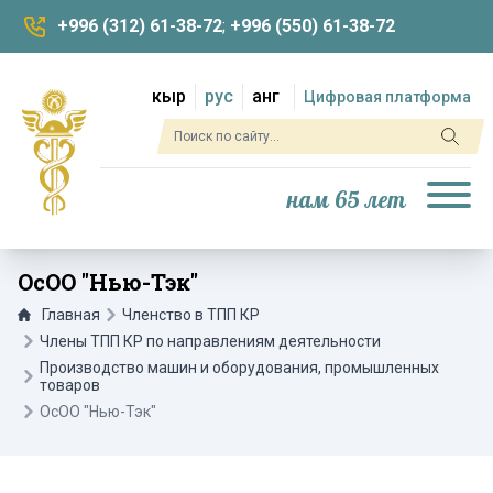
+996 (312) 61-38-72
;
+996 (550) 61-38-72
кыр
рус
анг
Цифровая платформа
нам 65 лет
ОсОО "Нью-Тэк"
Главная
Членство в ТПП КР
Члены ТПП КР по направлениям деятельности
Производство машин и оборудования, промышленных
товаров
ОсОО "Нью-Тэк"