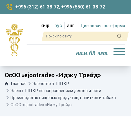
+996 (312) 61-38-72
;
+996 (550) 61-38-72
кыр
рус
анг
Цифровая платформа
нам 65 лет
ОсОО «ejootrade» «Иджу Трейд»
Главная
Членство в ТПП КР
Члены ТПП КР по направлениям деятельности
Производство пищевых продуктов, напитков и табака
ОсОО «ejootrade» «Иджу Трейд»