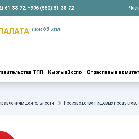
2) 61-38-72
;
+996 (550) 61-38-72
Член
нам 65 лет
ПАЛАТА
авительства ТПП
КыргызЭкспо
Отраслевые комите
аправлениям деятельности
Производство пищевых продуктов, 