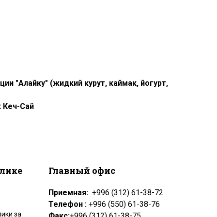
и "Алайку" (жидкий курут, каймак, йогурт,
к Кеч-Сай
блике
Главный офис
Приемная:
+996 (312) 61-38-72
Телефон :
+996 (550) 61-38-76
ики за
Факс:
+996 (312) 61-38-75