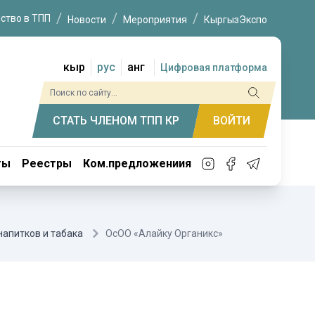
ство в ТПП
Новости
Мероприятия
КыргызЭкспо
кыр
рус
анг
Цифровая платформа
СТАТЬ ЧЛЕНОМ ТПП КР
ВОЙТИ
ты
Реестры
Ком.предложениия
напитков и табака
ОсОО «Алайку Органикс»