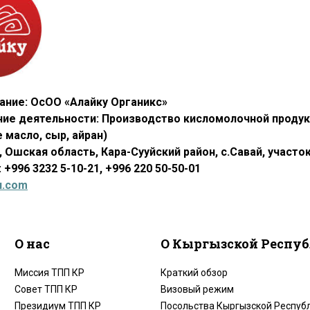
ание: ОсОО «Алайку Органикс»
ие деятельности: Производство кисломолочной продукци
 масло, сыр, айран)
, Ошская область, Кара-Сууйский район, с.Савай,
участо
 +996 3232 5-10-21, +996 220 50-50-01
u.com
О нас
О Кыргызской Респу
Миссия ТПП КР
Краткий обзор
Совет ТПП КР
Визовый режим
Президиум ТПП КР
Посольства Кыргызской Республ