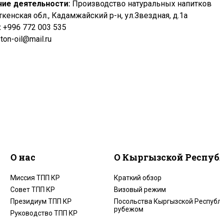
ние деятельности:
Производство натуральных напитков
ткенская обл., Кадамжайский р-н, ул.Звездная, д.1а
:
+
996 772 003 535
on-oil@mail.ru
О нас
О Кыргызской Респу
Миссия ТПП КР
Краткий обзор
Совет ТПП КР
Визовый режим
Президиум ТПП КР
Посольства Кыргызской Республ
рубежом
Руководство ТПП КР