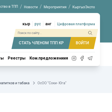
ство в ТПП
Новости
Мероприятия
КыргызЭкспо
кыр
рус
анг
Цифровая платформа
СТАТЬ ЧЛЕНОМ ТПП КР
ВОЙТИ
ты
Реестры
Ком.предложениия
напитков и табака
ОсОО "Соки- Юга"