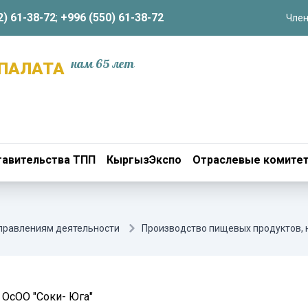
2) 61-38-72
;
+996 (550) 61-38-72
Член
нам 65 лет
ПАЛАТА
авительства ТПП
КыргызЭкспо
Отраслевые комите
аправлениям деятельности
Производство пищевых продуктов, 
ОсОО "Соки- Юга"