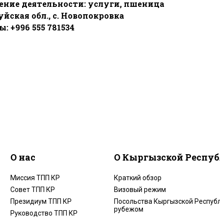
ение деятельности: услуги, пшеница
уйская обл., с. Новопокровка
: +996 555 781534
О нас
О Кыргызской Респу
Миссия ТПП КР
Краткий обзор
Совет ТПП КР
Визовый режим
Президиум ТПП КР
Посольства Кыргызской Республ
рубежом
Руководство ТПП КР