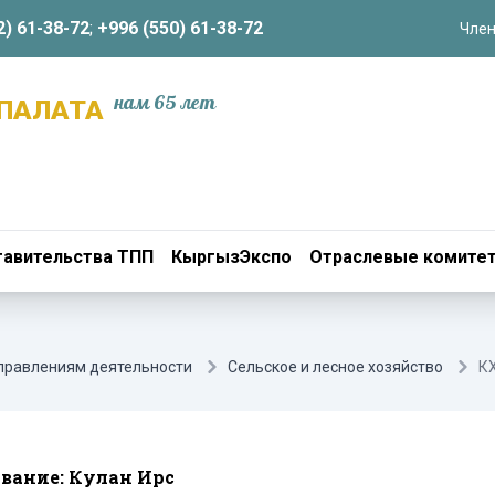
2) 61-38-72
;
+996 (550) 61-38-72
Член
нам 65 лет
ПАЛАТА
авительства ТПП
КыргызЭкспо
Отраслевые комите
аправлениям деятельности
Сельское и лесное хозяйство
КХ
вание: Кулан Ирс