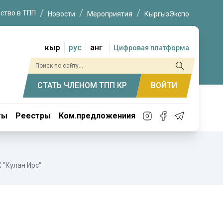
ство в ТПП
Новости
Мероприятия
КыргызЭкспо
кыр
рус
анг
Цифровая платформа
СТАТЬ ЧЛЕНОМ ТПП КР
ВОЙТИ
ты
Реестры
Ком.предложениия
 "Кулан Ирс"