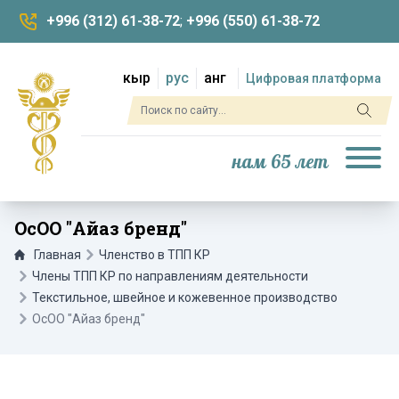
+996 (312) 61-38-72
;
+996 (550) 61-38-72
кыр
рус
анг
Цифровая платформа
нам 65 лет
ОсОО "Айаз бренд"
Главная
Членство в ТПП КР
Члены ТПП КР по направлениям деятельности
Текстильное, швейное и кожевенное производство
ОсОО "Айаз бренд"