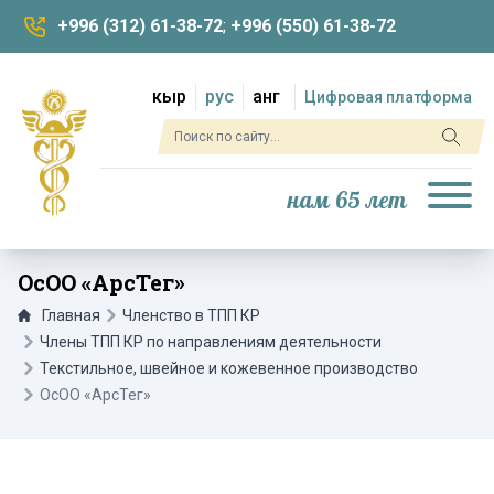
+996 (312) 61-38-72
;
+996 (550) 61-38-72
кыр
рус
анг
Цифровая платформа
нам 65 лет
ОсОО «АрсТег»
Главная
Членство в ТПП КР
Члены ТПП КР по направлениям деятельности
Текстильное, швейное и кожевенное производство
ОсОО «АрсТег»