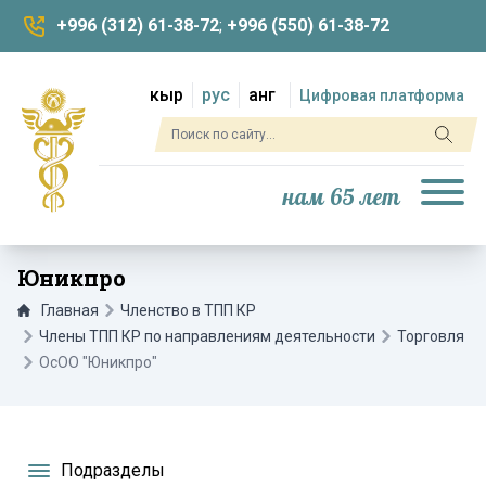
+996 (312) 61-38-72
;
+996 (550) 61-38-72
кыр
рус
анг
Цифровая платформа
нам 65 лет
Юникпро
Главная
Членство в ТПП КР
Члены ТПП КР по направлениям деятельности
Торговля
ОсОО "Юникпро"
Подразделы