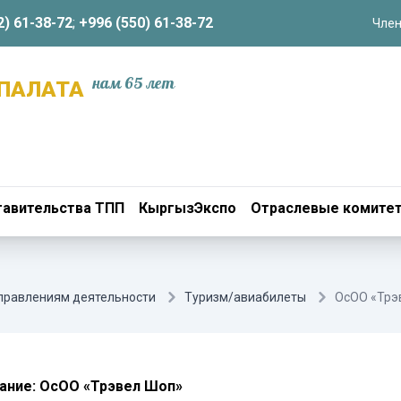
2) 61-38-72
;
+996 (550) 61-38-72
Член
нам 65 лет
ПАЛАТА
авительства ТПП
КыргызЭкспо
Отраслевые комите
аправлениям деятельности
Туризм/авиабилеты
ОсОО «Трэ
ание: ОсОО «Трэвел Шоп»