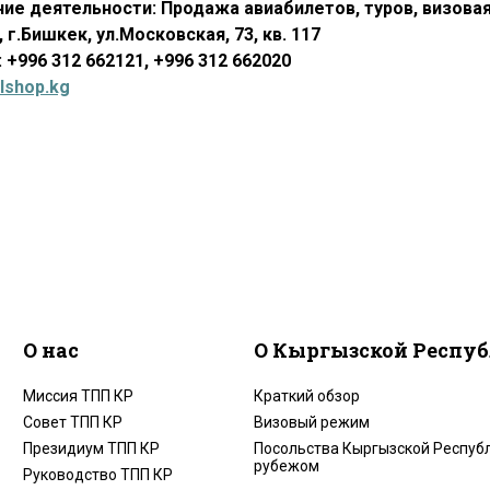
ие деятельности: Продажа авиабилетов, туров, визова
 г.Бишкек, ул.Московская, 73, кв. 117
 +996 312 662121, +996 312 662020
lshop.kg
О нас
О Кыргызской Респу
Миссия ТПП КР
Краткий обзор
Совет ТПП КР
Визовый режим
Президиум ТПП КР
Посольства Кыргызской Республ
рубежом
Руководство ТПП КР