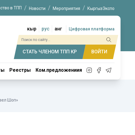
ство в ТПП
Новости
Мероприятия
КыргызЭкспо
кыр
рус
анг
Цифровая платформа
СТАТЬ ЧЛЕНОМ ТПП КР
ВОЙТИ
ты
Реестры
Ком.предложениия
вел Шоп»