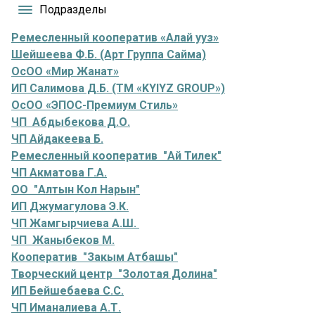
Подразделы
Ремесленный кооператив «Алай ууз»
Шейшеева Ф.Б. (Арт Группа Сайма)
ОсОО «Мир Жанат»
ИП Салимова Д.Б. (ТМ «KYIYZ GROUP»)
ОсОО «ЭПОС-Премиум Стиль»
ЧП Абдыбекова Д.О.
ЧП Айдакеева Б.
Ремесленный кооператив "Ай Тилек"
ЧП Акматова Г.А.
ОО "Алтын Кол Нарын"
ИП Джумагулова Э.К.
ЧП Жамгырчиева А.Ш.
ЧП Жаныбеков М.
Кооператив "Закым Атбашы"
Творческий центр "Золотая Долина"
ИП Бейшебаева С.С.
ЧП Иманалиева А.Т.