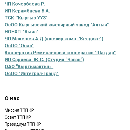
ЧП Кочербаева Р.
ИП Керимбаева Б.А.
ТСК "Кыргыз УУЗ"
ОсОО Кыргызский ювелирный завод "Алтын"
НОНХП "Кыял"
ЧП Макешев А.Д (ювелир.комп. "Келдике")
ОсОО "Опал"
Кооператив Ремесленный кооператив "Шагдар"
ИП Сариева Ж.С. (Студия "Чапан")
ОАО "Кыргызалтын"
ОсОО "Интеграл-Гранд"
О нас
Миссия ТПП КР
Совет ТПП КР
Президиум ТПП КР