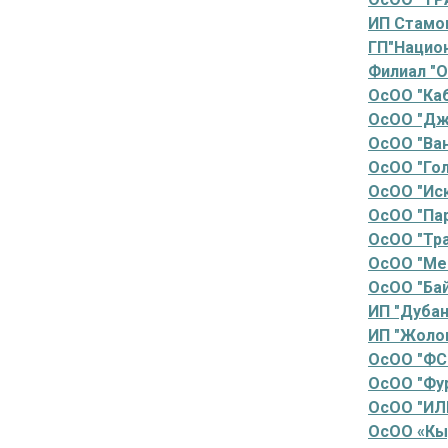
ИП Стамов
ГП"Нацио
Филиал "
ОсОО "Каб
ОсОО "Дж
ОсОО "Ва
ОсОО "Го
ОсОО "Ис
ОсОО "Пар
ОсОО "Тра
ОсОО "Ме
ОсОО "Ба
ИП "Дуба
ИП "Жоло
ОсОО "ФС
ОсОО "Фу
ОсОО "ИЛ
ОсОО «Кы