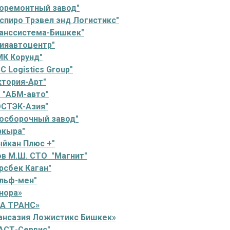
оремонтный завод"
спиро Трэвел энд Логистикс"
анссистема-Бишкек"
ияавтоцентр"
К Корунд"
C Logistics Group"
ктория-Арт"
 "АБМ-авто"
СТЭК-Азия"
осборочный завод"
ркыра"
йкан Плюс +"
в М.Ш. СТО "Магнит"
рсбек Каган"
льф-мен"
нора»
А ТРАНС»
ансазия Ложистикс Бишкек»
АСТ-Сервис"