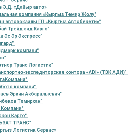
 Э.Д. «Дайыр авто»
нальная компания «Кыргыз Темир Жолу"
Ош автовокзалы ГП «Кыргыз Автобекети»"
ай Трейд энд Карго"
и Эс Эр Экспресс"
нгард"
лдмарк компани"
ко"
тнер Транс Логистик"
нспортно-экспедиторская контора «ADI» (ТЭК AДИ)"
гаКомпани"
йбото компани"
наев Эркин Акбаралыевич"
нбеков Темирхан"
 Компани"
ркон Карго"
ЬЗАТ ТРАНС"
ргыз Логистик Сервис»