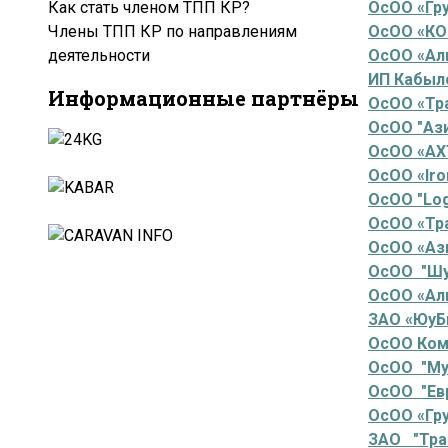
Как стать членом ТПП КР?
ОсОО «Гр
Члены ТПП КР по направлениям
ОсОО «КО
деятельности
ОсОО «Ал
ИП Кабыл
Информационные партнёры
ОсОО «Тр
ОсОО "Аз
ОсОО «АХ
ОсОО «Iro
ОсОО "Log
ОсОО «Тр
ОсОО «Аз
ОсОО "Шу
ОсОО «Ал
ЗАО «ЮуБ
ОсОО Комп
ОсОО "Му
ОсОО "Евр
ОсОО «Гр
ЗАО "Тра