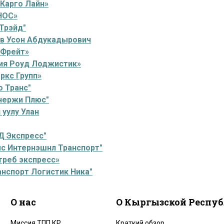
Карго Лайн»
НОС»
Трэйд"
ов Усон Абдукадырович
 Фрейт»
ия Роуд Лоджистик»
ркс Групп»
 Транс"
нержи Плюс"
уулу Улан
Д Экспресс"
с Интернэшнл Транспорт"
треб экспресс»
нспорт Логистик Ника"
О нас
О Кыргызской Респу
Миссия ТПП КР
Краткий обзор