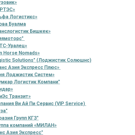
узовик»
РТЭС»
ьфа Логистикс»
ова Буалма
анслогистик Бишкек»
иямоторс"
ТС-Уралец»
n Horse Nomads»
istic Solutions" (Лоджистик Солюшнс)
анс Азия Экспресс Плюс»
ия Лоджистик Систем»
мкар Логистик Компани"
идар»
иЭс Транзит»
ания Ви Ай Пи Сервис (VIP Service)
за"
азия Групп КГЗ"
уппа компаний «МИЛАН»
нс Азия Экспресс"