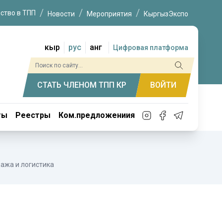
ство в ТПП
Новости
Мероприятия
КыргызЭкспо
кыр
рус
анг
Цифровая платформа
СТАТЬ ЧЛЕНОМ ТПП КР
ВОЙТИ
ты
Реестры
Ком.предложениия
ажа и логистика