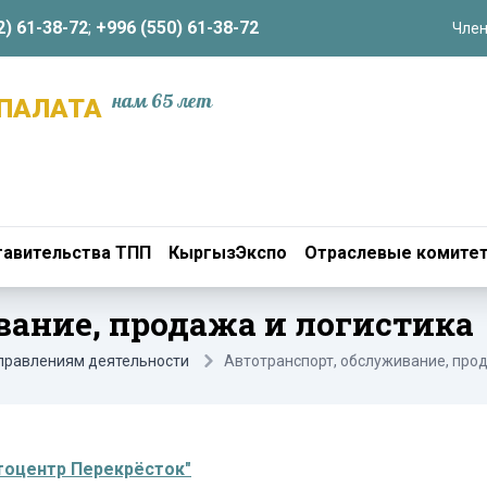
2) 61-38-72
;
+996 (550) 61-38-72
Член
нам 65 лет
ПАЛАТА
авительства ТПП
КыргызЭкспо
Отраслевые комите
вание, продажа и логистика
аправлениям деятельности
Автотранспорт, обслуживание, прод
тоцентр Перекрёсток"