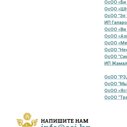
ОсОО «Би 
ОсОО «Ш
ОсОО "Эл 
ИП Гапар
ОсОО «Ви
ОсОО «Аз
ОсОО «Ме
ОсОО "Нео
ОсОО "Си
ИП Жамал 
ОсОО "РЭ
ОсОО "Мы
ОсОО «Яс
ОсОО "Тра
НАПИШИТЕ НАМ