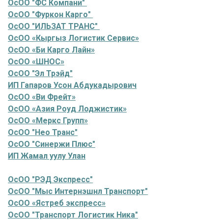
ОсОО "ФС Компани"
ОсОО "Фуркон Карго"
ОсОО "ИЛЬЗАТ ТРАНС"
ОсОО «Кыргыз Логистик Сервис»
ОсОО «Би Карго Лайн»
ОсОО «ШНОС»
ОсОО "Эл Трэйд"
ИП Гапаров Усон Абдукадырович
ОсОО «Ви Фрейт»
ОсОО «Азия Роуд Лоджистик»
ОсОО «Меркс Групп»
ОсОО "Нео Транс"
ОсОО "Синержи Плюс"
ИП Жамал уулу Улан
ОсОО "РЭД Экспресс"
ОсОО "Мыс Интернэшнл Транспорт"
ОсОО «Ястреб экспресс»
ОсОО "Транспорт Логистик Ника"