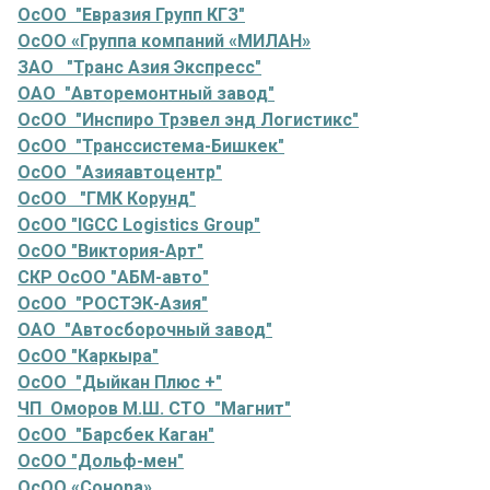
ОсОО "Евразия Групп КГЗ"
ОсОО «Группа компаний «МИЛАН»
ЗАО "Транс Азия Экспресс"
ОАО "Авторемонтный завод"
ОсОО "Инспиро Трэвел энд Логистикс"
ОсОО "Транссистема-Бишкек"
ОсОО "Азияавтоцентр"
ОсОО "ГМК Корунд"
ОсОО "IGCC Logistics Group"
ОсОО "Виктория-Арт"
СКР ОсОО "АБМ-авто"
ОсОО "РОСТЭК-Азия"
ОАО "Автосборочный завод"
ОсОО "Каркыра"
ОсОО "Дыйкан Плюс +"
ЧП Оморов М.Ш. СТО "Магнит"
ОсОО "Барсбек Каган"
ОсОО "Дольф-мен"
ОсОО «Сонора»