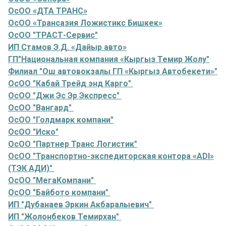
ОсОО «ДТА ТРАНС»
ОсОО «Трансазия Ложистикс Бишкек»
ОсОО "ТРАСТ-Сервис"
ИП Стамов Э.Д. «Дайыр авто»
ГП"Национальная компания «Кыргыз Темир Жолу"
Филиал "Ош автовокзалы ГП «Кыргыз Автобекети»"
ОсОО "Кабай Трейд энд Карго"
ОсОО "Джи Эс Эр Экспресс"
ОсОО "Вангард"
ОсОО "Голдмарк компани"
ОсОО "Иско"
ОсОО "Партнер Транс Логистик"
ОсОО "Транспортно-экспедиторская контора «ADI»
(ТЭК AДИ)"
ОсОО "МегаКомпани"
ОсОО "Байбото компани"
ИП "Дубанаев Эркин Акбаралыевич"
ИП "Жолонбеков Темирхан"