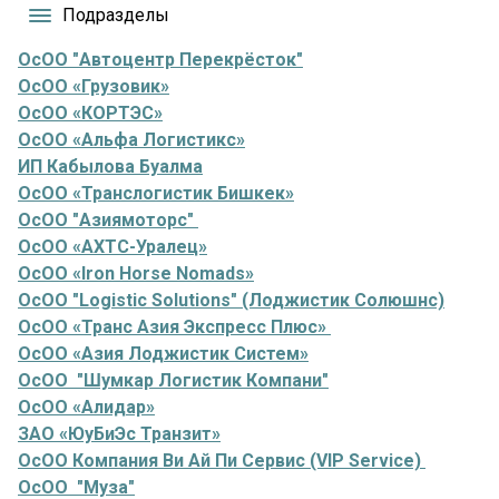
Подразделы
ОсОО "Автоцентр Перекрёсток"
ОсОО «Грузовик»
ОсОО «КОРТЭС»
ОсОО «Альфа Логистикс»
ИП Кабылова Буалма
ОсОО «Транслогистик Бишкек»
ОсОО "Азиямоторс"
ОсОО «АХТС-Уралец»
ОсОО «Iron Horse Nomads»
ОсОО "Logistic Solutions" (Лоджистик Солюшнс)
ОсОО «Транс Азия Экспресс Плюс»
ОсОО «Азия Лоджистик Систем»
ОсОО "Шумкар Логистик Компани"
ОсОО «Алидар»
ЗАО «ЮуБиЭс Транзит»
ОсОО Компания Ви Ай Пи Сервис (VIP Service)
ОсОО "Муза"