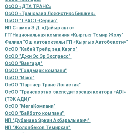
ОсОО «ДТА ТРАНС»
ОсОО «Трансазия Ложистикс Бишкек»
ОсОО "ТРАСТ-Сервис"
ИП Стамов Э.Д. «Дайыр авто»
ГП"Национальная компания «Кыргыз Темир Жолу"
Филиал "Ош автовокзалы ГП «Кыргыз Автобекети»"
ОсОО "Кабай Трейд энд Карго"
ОсОО "Джи Эс Эр Экспресс"
ОсОО "Вангард"
ОсОО "Голдмарк компани"
ОсОО "Иско"
ОсОО "Партнер Транс Логистик"
ОсОО "Транспортно-экспедиторская контора «ADI»
(ТЭК AДИ)"
ОсОО "МегаКомпани"
ОсОО "Байбото компани"
ИП "Дубанаев Эркин Акбаралыевич"
ИП "Жолонбеков Темирхан"