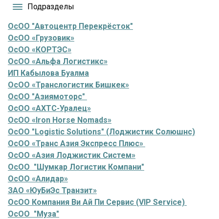
Подразделы
ОсОО "Автоцентр Перекрёсток"
ОсОО «Грузовик»
ОсОО «КОРТЭС»
ОсОО «Альфа Логистикс»
ИП Кабылова Буалма
ОсОО «Транслогистик Бишкек»
ОсОО "Азиямоторс"
ОсОО «АХТС-Уралец»
ОсОО «Iron Horse Nomads»
ОсОО "Logistic Solutions" (Лоджистик Солюшнс)
ОсОО «Транс Азия Экспресс Плюс»
ОсОО «Азия Лоджистик Систем»
ОсОО "Шумкар Логистик Компани"
ОсОО «Алидар»
ЗАО «ЮуБиЭс Транзит»
ОсОО Компания Ви Ай Пи Сервис (VIP Service)
ОсОО "Муза"