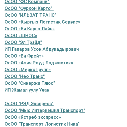
ОсОО "ФС Компани"
ОсОО "Фуркон Карго"
ОсОО "ИЛЬЗАТ ТРАНС"
ОсОО «Кыргыз Логистик Сервис»
ОсОО «Би Карго Лайн»
ОсОО «ШНОС»
ОсОО "Эл Трэйд"
ИП Гапаров Усон Абдукадырович
ОсОО «Ви Фрейт»
ОсОО «Азия Роуд Лоджистик»
ОсОО «Меркс Групп»
ОсОО "Нео Транс"
ОсОО "Синержи Плюс"
ИП Жамал уулу Улан
ОсОО "РЭД Экспресс"
ОсОО "Мыс Интернэшнл Транспорт"
ОсОО «Ястреб экспресс»
ОсОО "Транспорт Логистик Ника"