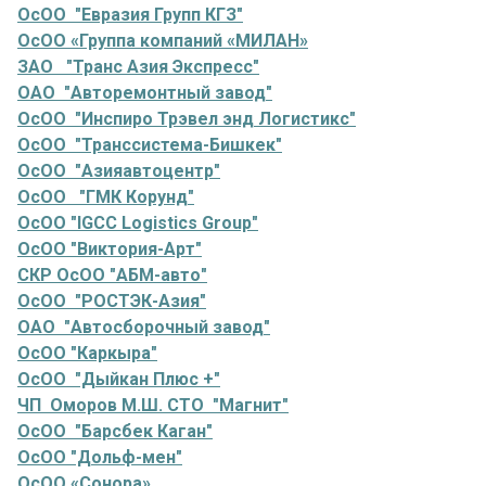
ОсОО "Евразия Групп КГЗ"
ОсОО «Группа компаний «МИЛАН»
ЗАО "Транс Азия Экспресс"
ОАО "Авторемонтный завод"
ОсОО "Инспиро Трэвел энд Логистикс"
ОсОО "Транссистема-Бишкек"
ОсОО "Азияавтоцентр"
ОсОО "ГМК Корунд"
ОсОО "IGCC Logistics Group"
ОсОО "Виктория-Арт"
СКР ОсОО "АБМ-авто"
ОсОО "РОСТЭК-Азия"
ОАО "Автосборочный завод"
ОсОО "Каркыра"
ОсОО "Дыйкан Плюс +"
ЧП Оморов М.Ш. СТО "Магнит"
ОсОО "Барсбек Каган"
ОсОО "Дольф-мен"
ОсОО «Сонора»