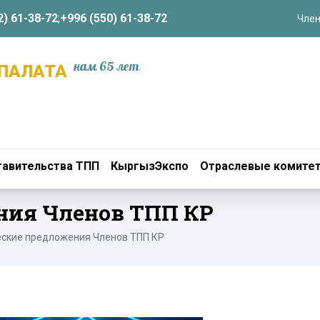
2) 61-38-72
;
+996 (550) 61-38-72
Член
нам 65 лет
ПАЛАТА
авительства ТПП
КыргызЭкспо
Отраслевые комите
ния Членов ТПП КР
ские предложения Членов ТПП КР