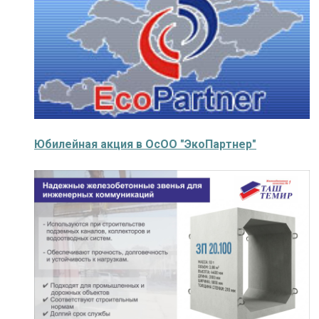
Юбилейная акция в ОсОО "ЭкоПартнер"