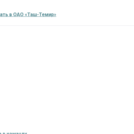
ать в ОАО «Таш-Темир»
е в команду