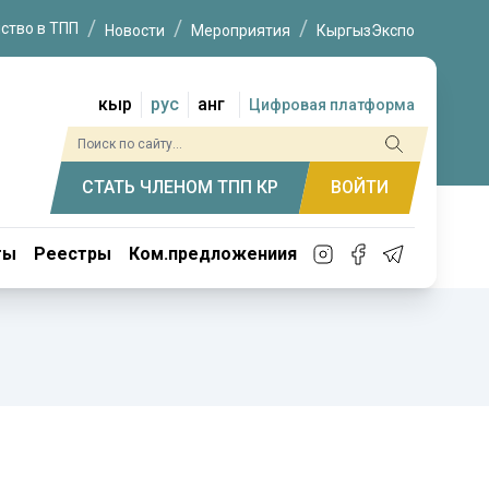
ство в ТПП
Новости
Мероприятия
КыргызЭкспо
кыр
рус
анг
Цифровая платформа
СТАТЬ ЧЛЕНОМ ТПП КР
ВОЙТИ
ты
Реестры
Ком.предложениия