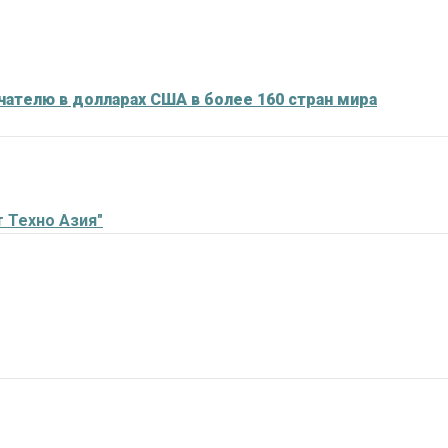
чателю в долларах США в более 160 стран мира
 Техно Азия"