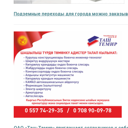
Подземные переходы для города можно заказыв
ОАО «Таш-Темир» приглашает сотрудников к себ