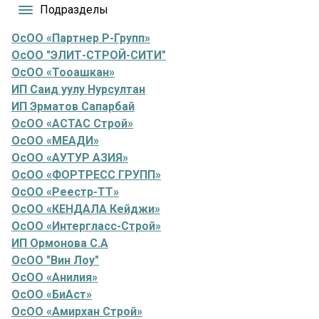
Подразделы
ОсОО «Партнер Р-Групп»
ОсОО "ЭЛИТ-СТРОЙ-СИТИ"
ОсОО «Тооашкан»
ИП Саид уулу Нурсултан
ИП Эрматов Сапарбай
ОсОО «АСТАС Строй»
ОсОО «МЕАДИ»
ОсОО «АУТУР АЗИЯ»
ОсОО «ФОРТРЕСС ГРУПП»
ОсОО «Реестр-ТТ»
ОсОО «КЕНДАЛА Кейджи»
ОсОО «Интергласс-Строй»
ИП Ормонова С.А
ОсОО "Вин Лоу"
ОсОО «Анилия»
ОсОО «БиАст»
ОсОО «Амирхан Строй»