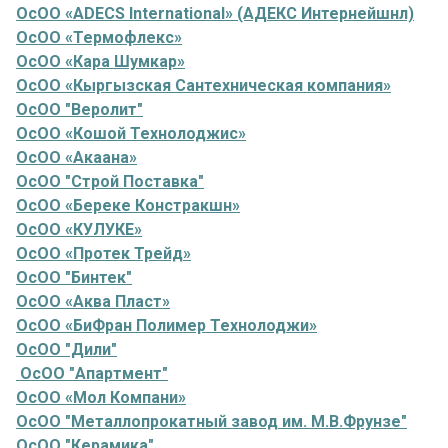
ОсОО «ADECS International» (АДЕКС Интернейшнл)
ОсОО «Термофлекс»
ОсОО «Кара Шумкар»
ОсОО «Кыргызская Сантехническая компания»
ОсОО "Веролит"
ОсОО «Кошой Технолоджис»
ОсОО «Акаана»
ОсОО "Строй Поставка"
ОсОО «Береке Констракшн»
ОсОО «КУЛУКЕ»
ОсОО «Протек Трейд»
ОсОО "Бинтек"
ОсОО «Аква Пласт»
ОсОО «БиФран Полимер Технолоджи»
ОсОО "Дили"
ОсОО "Апартмент"
ОсОО «Мол Компани»
ОсОО "Металлопрокатный завод им. М.В.Фрунзе"
ОсОО "Керамика"