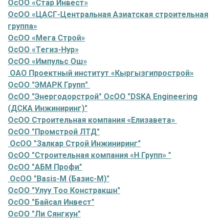
ОсОО «Стар Инвест»
ОсОО «ЦАСГ-Центральная Азиатская строительная
группа»
ОсОО «Мега Строй»
ОсОО «Тегиз-Нур»
ОсОО «Импульс Ош»
ОАО Проектный институт «Кыргызгипрострой»
ОсОО "ЭМАРК Групп"
ОсОО "Энергодорстрой" ОсОО "DSKA Engineering
(ДСКА Инжиниринг)"
ОсОО Строительная компания «Елизавета»
ОсОО "Промстрой ЛТД"
ОсОО "Залкар Строй Инжиниринг"
ОсОО "Строительная компания «Н Групп» "
ОсОО "АБМ Профи"
ОсОО "Basis-M (Базис-М)"
ОсОО "Улуу Тоо Констракшн"
ОсОО "Байсал Инвест"
ОсОО "Ли Сянгкун"