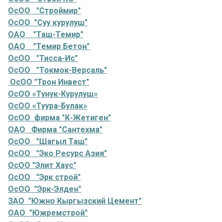
ОсОО "Строймир"
ОсОО "Суу курулуш"
ОАО "Таш-Темир"
ОАО "Темир Бетон"
ОсОО "Тисса-Ис"
ОсОО "Токмок-Версаль"
ОсОО "Трон Инвест"
ОсОО «Тунук-Курулуш»
ОсОО «Туура-Булак»
ОсОО фирма "К-Жетиген"
ОАО Фирма "Сантехма"
ОсОО "Шагыл Таш"
ОсОО "Эко Ресурс Азия"
ОсОО "Элит Хаус"
ОсОО "Эрк строй"
ОсОО "Эрк-Элден"
ЗАО "Южно Кыргызский Цемент"
ОАО "Южремстрой"