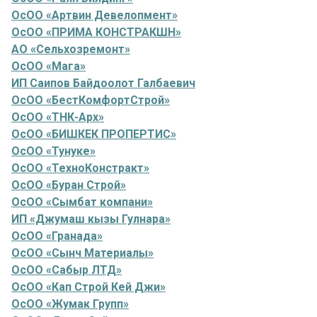
ОсОО «Артвин Девелопмент»
ОсОО «ПРИМА КОНСТРАКШН»
АО «Сельхозремонт»
ОсОО «Мага»
ИП Саипов Байдоолот Галбаевич
ОсОО «БестКомфортСтрой»
ОсОО «ТНК-Арх»
ОсОО «БИШКЕК ПРОПЕРТИС»
ОсОО «Тунуке»
ОсОО «ТехноКонстракт»
ОсОО «Буран Строй»
ОсОО «Сымбат компани»
ИП «Джумаш кызы Гулнара»
ОсОО «Гранада»
ОсОО «Сынч Материалы»
ОсОО «Сабыр ЛТД»
ОсОО «Кап Строй Кей Джи»
ОсОО «Жумак Групп»