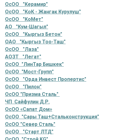
ОсОО "Керамир"
ОсОО "КоК - Жангак Курулуш"
ОсОО "КоМет"
АО "Кум-Шагыл"
ОсОО "Кыргыз Бетон"
ОАО "Кыргыз Тоо-Таш"
ОсОО "Лаза"
АОЗТ "Легат"
ОсОО "ЛинТар Бишкек"
ОсОО "Мост-Групп"
ОсОО "Орда Инвест Пропертис"
ОсОО "Пилон"
ОсОО "Призма Сталь"
ЧП Сайфулин Д.Р.
ОсОО «Сапат Дом»
ОсОО "Сары Таш+Стальконструкция"
ОсОО "Север Сталь"
ОсОО "Старт ЛТД"
ОсОО "Строй KG"