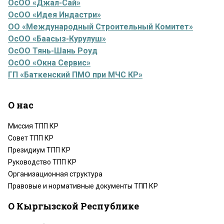
ОсОО «Джал-Сай»
ОсОО «Идея Индастри»
ОО «Международный Строительный Комитет»
ОсОО «Баасыз-Курулуш»
ОсОО Тянь-Шань Роуд
ОсОО «Окна Сервис»
ГП «Баткенский ПМО при МЧС КР»
О нас
Миссия ТПП КР
Совет ТПП КР
Президиум ТПП КР
Руководство ТПП КР
Организационная структура
Правовые и нормативные документы ТПП КР
О Кыргызской Республике