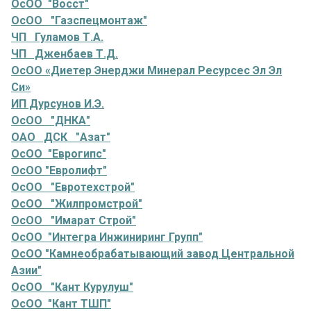
ОсОО "Восст"
ОсОО "Газспецмонтаж"
ЧП Гуламов Т.А.
ЧП Дженбаев Т.Д.
ОсОО «Диетер Энерджи Минерал Ресурсес Эл Эл
Си»
ИП Дурсунов И.Э.
ОсОО "ДНКА"
ОАО ДСК "Азат"
ОсОО "Еврогипс"
ОсОО "Евролифт"
ОсОО "Евротехстрой"
ОсОО "Жилпромстрой"
ОсОО "Имарат Строй"
ОсОО "Интегра Инжиниринг Групп"
ОсОО "Камнеобрабатывающий завод Центральной
Азии"
ОсОО "Кант Курулуш"
ОсОО "Кант ТШП"