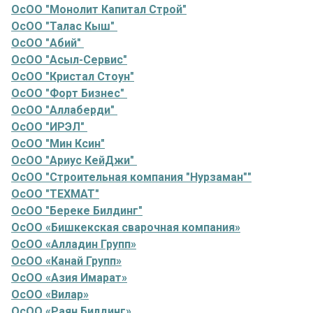
ОсОО "Монолит Капитал Строй"
ОсОО "Талас Кыш"
ОсОО "Абий"
ОсОО "Асыл-Сервис"
ОсОО "Кристал Стоун"
ОсОО "Форт Бизнес"
ОсОО "Аллаберди"
ОсОО "ИРЭЛ"
ОсОО "Мин Ксин"
ОсОО "Ариус КейДжи"
ОсОО "Строительная компания "Нурзаман""
ОсОО "ТЕХМАТ"
ОсОО "Береке Билдинг"
ОсОО «Бишкекская сварочная компания»
ОсОО «Алладин Групп»
ОсОО «Канай Групп»
ОсОО «Азия Имарат»
ОсОО «Вилар»
ОсОО «Раян Билдинг»