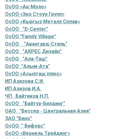
ОсОО «Ак-Моло»
ОсОО «Эко Стоун Групп»
ОсОО «Кыргыз Металл Сплав»
ОсОО "D-Center"
ОсОО "Family Village"
ОсОО "Авангард-Стиль"
ОсОО "АКРЕС Дизайн"
ОсОО "Ала-Таш"
ОсОО "Алым-Ата"
ОсОО «Асылташ плюс»
ИП Азизова С.И.
ИП Азизов И.А.
ЧП Байтиков Н.П.
ОсОО "Байтур-Билдинг"
ОАО "Бессер - Центральная Азия"
ЗАО "Бино"
ОсОО " Бифорс"
ОсОО «Вернель Трейдинг»