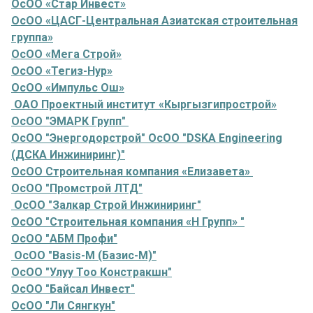
ОсОО «Стар Инвест»
ОсОО «ЦАСГ-Центральная Азиатская строительная
группа»
ОсОО «Мега Строй»
ОсОО «Тегиз-Нур»
ОсОО «Импульс Ош»
ОАО Проектный институт «Кыргызгипрострой»
ОсОО "ЭМАРК Групп"
ОсОО "Энергодорстрой" ОсОО "DSKA Engineering
(ДСКА Инжиниринг)"
ОсОО Строительная компания «Елизавета»
ОсОО "Промстрой ЛТД"
ОсОО "Залкар Строй Инжиниринг"
ОсОО "Строительная компания «Н Групп» "
ОсОО "АБМ Профи"
ОсОО "Basis-M (Базис-М)"
ОсОО "Улуу Тоо Констракшн"
ОсОО "Байсал Инвест"
ОсОО "Ли Сянгкун"