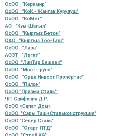
ОсОО "Керамир"
ОсОО "КоК - Жангак Курулуш"
ОсОО "КоМет"
АО "Кум-Шагыл"
ОсОО "Кыргыз Бетон"
ОАО "Кыргыз Тоо-Таш"
ОсОО "Лаза"
АОЗТ "Легат"
ОсОО "ЛинТар Бишкек"
ОсОО "Мост-Групп"
ОсОО "Орда Инвест Пропертис"
ОсОО "Пилон"
ОсОО "Призма Сталь"
ЧП Сайфулин Д.Р.
ОсОО «Сапат Дом»
ОсОО "Сары Таш+Стальконструкция"
ОсОО "Север Сталь"
ОсОО "Старт ЛТД"
ОсОО "Строй KG"