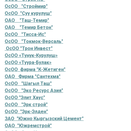
ОсОО "Строймир"
ОсОО "Суу курулуш"
ОАО "Таш-Темир"
ОАО "Темир Бетон"
ОсОО "Тисса-Ис"
ОсОО "Токмок-Версаль"
ОсОО "Трон Инвест"
ОсОО «Тунук-Курулуш»
ОсОО «Туура-Булак»
ОсОО фирма "К-Жетиген"
ОАО Фирма "Сантехма"
ОсОО "Шагыл Таш"
ОсОО "Эко Ресурс Азия"
ОсОО "Элит Хаус"
ОсОО "Эрк строй"
ОсОО "Эрк-Элден"
ЗАО "Южно Кыргызский Цемент"
ОАО "Южремстрой"