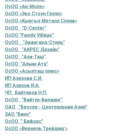
ОсОО «Ак-Моло»
ОсОО «Эко Стоун Групп»
ОсОО «Кыргыз Металл Сплав»
ОсОО "D-Center"
ОсОО "Family Village"
ОсОО "Авангард-Стиль"
ОсОО "АКРЕС Дизайн"
ОсОО "Ала-Таш"
ОсОО "Алым-Ата"
ОсОО «Асылташ плюс»
ИП Азизова С.И.
ИП Азизов И.А.
ЧП Байтиков Н.П.
ОсОО "Байтур-Билдинг"
ОАО "Бессер - Центральная Азия"
ЗАО "Бино"
ОсОО " Бифорс"
ОсОО «Вернель Трейдинг»