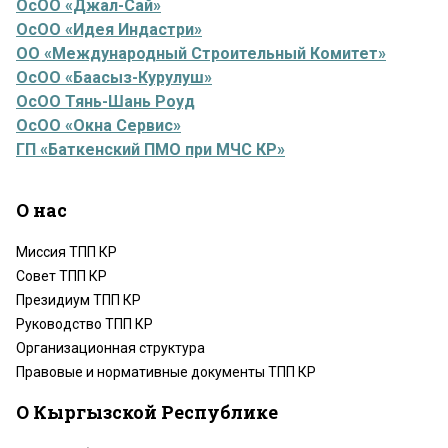
ОсОО «Джал-Сай»
ОсОО «Идея Индастри»
ОО «Международный Строительный Комитет»
ОсОО «Баасыз-Курулуш»
ОсОО Тянь-Шань Роуд
ОсОО «Окна Сервис»
ГП «Баткенский ПМО при МЧС КР»
О нас
Миссия ТПП КР
Совет ТПП КР
Президиум ТПП КР
Руководство ТПП КР
Организационная структура
Правовые и нормативные документы ТПП КР
О Кыргызской Республике