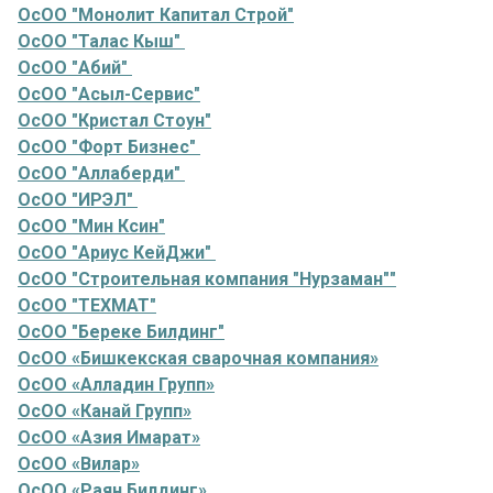
ОсОО "Монолит Капитал Строй"
ОсОО "Талас Кыш"
ОсОО "Абий"
ОсОО "Асыл-Сервис"
ОсОО "Кристал Стоун"
ОсОО "Форт Бизнес"
ОсОО "Аллаберди"
ОсОО "ИРЭЛ"
ОсОО "Мин Ксин"
ОсОО "Ариус КейДжи"
ОсОО "Строительная компания "Нурзаман""
ОсОО "ТЕХМАТ"
ОсОО "Береке Билдинг"
ОсОО «Бишкекская сварочная компания»
ОсОО «Алладин Групп»
ОсОО «Канай Групп»
ОсОО «Азия Имарат»
ОсОО «Вилар»
ОсОО «Раян Билдинг»