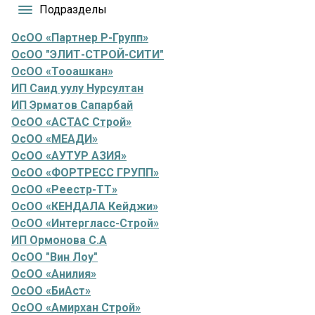
Подразделы
ОсОО «Партнер Р-Групп»
ОсОО "ЭЛИТ-СТРОЙ-СИТИ"
ОсОО «Тооашкан»
ИП Саид уулу Нурсултан
ИП Эрматов Сапарбай
ОсОО «АСТАС Строй»
ОсОО «МЕАДИ»
ОсОО «АУТУР АЗИЯ»
ОсОО «ФОРТРЕСС ГРУПП»
ОсОО «Реестр-ТТ»
ОсОО «КЕНДАЛА Кейджи»
ОсОО «Интергласс-Строй»
ИП Ормонова С.А
ОсОО "Вин Лоу"
ОсОО «Анилия»
ОсОО «БиАст»
ОсОО «Амирхан Строй»