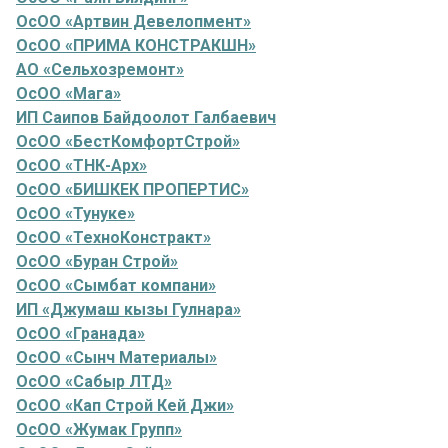
ОсОО «Артвин Девелопмент»
ОсОО «ПРИМА КОНСТРАКШН»
АО «Сельхозремонт»
ОсОО «Мага»
ИП Саипов Байдоолот Галбаевич
ОсОО «БестКомфортСтрой»
ОсОО «ТНК-Арх»
ОсОО «БИШКЕК ПРОПЕРТИС»
ОсОО «Тунуке»
ОсОО «ТехноКонстракт»
ОсОО «Буран Строй»
ОсОО «Сымбат компани»
ИП «Джумаш кызы Гулнара»
ОсОО «Гранада»
ОсОО «Сынч Материалы»
ОсОО «Сабыр ЛТД»
ОсОО «Кап Строй Кей Джи»
ОсОО «Жумак Групп»