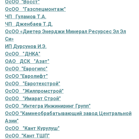
ОсОО "Восст"
ОсОО "Газспецмонтаж"
ЧП Гуламов Т.А.
ЧП Дженбаев Т.Д.
ОсОО «Диетер Энерджи Минерал Ресурсес Эл Эл
Си»
ИП Дурсунов И.Э.
ОсОО "ДНКА"
ОАО ДСК "Азат"
ОсОО "Еврогипс"
ОсОО "Евролифт"
ОсОО "Евротехстрой"
ОсОО "Жилпромстрой"
ОсОО "Имарат Строй"
ОсОО "Интегра Инжиниринг Групп"
ОсОО "Камнеобрабатывающий завод Центральной
Азии"
ОсОО "Кант Курулуш"
ОсОО "Кант ТШП"