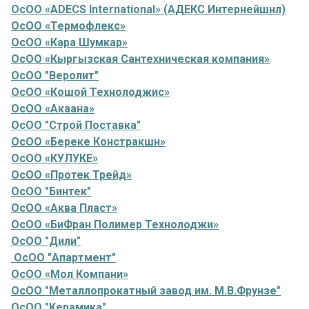
ОсОО «ADECS International» (АДЕКС Интернейшнл)
ОсОО «Термофлекс»
ОсОО «Кара Шумкар»
ОсОО «Кыргызская Сантехническая компания»
ОсОО "Веролит"
ОсОО «Кошой Технолоджис»
ОсОО «Акаана»
ОсОО "Строй Поставка"
ОсОО «Береке Констракшн»
ОсОО «КУЛУКЕ»
ОсОО «Протек Трейд»
ОсОО "Бинтек"
ОсОО «Аква Пласт»
ОсОО «БиФран Полимер Технолоджи»
ОсОО "Дили"
ОсОО "Апартмент"
ОсОО «Мол Компани»
ОсОО "Металлопрокатный завод им. М.В.Фрунзе"
ОсОО "Керамика"