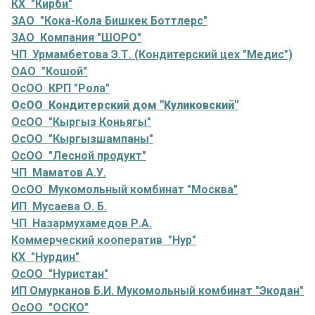
КХ "Кирби"
ЗАО "Кока-Кола Бишкек Боттлерс"
ЗАО Компания "ШОРО"
ЧП Урмамбетова Э.Т. (Кондитерский цех "Медис")
ОАО "Кошой"
ОсОО КРП "Рола"
ОсОО Кондитерский дом "Куликовский"
ОсОО "Кыргыз Коньягы"
ОсОО "Кыргызшампаны"
ОсОО "Лесной продукт"
ЧП Маматов А.У.
ОсОО Мукомольный комбинат "Москва"
ИП Мусаева О. Б.
ЧП Назармухамедов Р.А.
Коммерческий кооператив "Нур"
КХ "Нурдин"
ОсОО "Нуристан"
ИП Омурканов Б.И. Мукомольный комбинат "Экодан"
ОсОО "ОСКО"