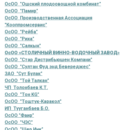
ОсОО "Ошский плодоовощной комбинат"
ОсОО "Памир"
ОсОО Производственная Ассоциация
"Кооппромсервис"
ОсОО "Рейба"
ОсОО "Риха"
ОсОО "Салкын"
ОсОО «СТОЛИЧНЫЙ ВИННО-ВОДОЧНЫЙ ЗАВОД»
ОсОО "Стар Дистрибьюшен Компани"
ОсОО "Султан Фуд энд Бевереджес"
ЗАО "Сут Булак"
ОсОО "Той Талкан"
ЧП Толонбаев К.Т.
ОсОО "Тон KG"
ОсОО "Тоштук-Каракол"
ИП Тууганбаев Б.О.
ОсОО "Фаир"
ОсОО "ЧЭС"
ОсОО "Шер Инк"