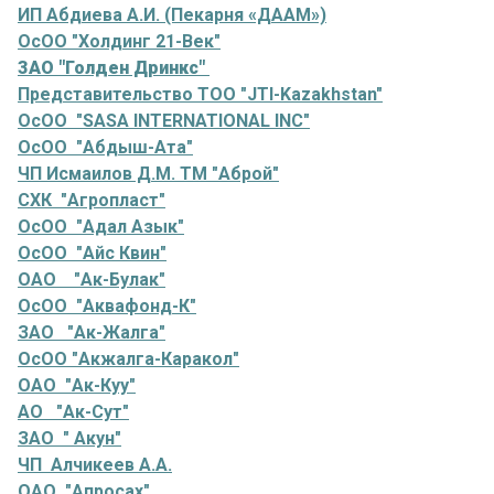
ИП Абдиева А.И. (Пекарня «ДААМ»)
ОсОО "Холдинг 21-Век"
ЗАО "Голден Дринкс"
Представительство ТОО "JTI-Kazakhstan"
ОсОО "SASA INTERNATIONAL INC"
ОсОО "Абдыш-Ата"
ЧП Исмаилов Д.М. ТМ "Аброй"
СХК "Агропласт"
ОсОО "Адал Азык"
ОсОО "Айс Квин"
ОАО "Ак-Булак"
ОсОО "Аквафонд-К"
ЗАО "Ак-Жалга"
ОсОО "Акжалга-Каракол"
ОАО "Ак-Куу"
АО "Ак-Сут"
ЗАО " Акун"
ЧП Алчикеев А.А.
ОАО "Апросах"