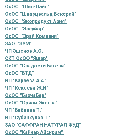
ОсОО "Шин-Лайн"
ОсОО "Шварцвальд Бекерай"
ОсОО "Экопродукт Азия"
ОсОО "Элсуйор"
ОсОО "Эрай Компани"
ЗАО "ЭУМ"
ЧП Эшенов А.О.
СКТ ОсОО "Яшар"
ОсОО "Сладости Багери"
ОсОО "БТД"
ИП "Караева А.А."
ЧП "Кекеева Ж.И."
ОсОО "БахчаБар"
ОсОО "Орион-Экстра"
ЧП "Бабаева Т."
ИП "Субанкулов Т."
ЗАО "САФФРАН НАТУРАЛ ФУД"
ОсОО "Кайнар Айскрим"