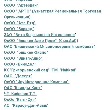
ОсОО "Артезиан"
ОсОО " АРТО" (Азиатская Региональная Торговая
Организация)
ОсОО "Ата Лтд"
ОсОО "Баркад"
ЗАО "Бета Кыргызстан Интернэшнл
"
ОсОО "Бишкек Алко Пром" (быв.АиС)
ОАО "Бишкекский Мясоконсервный комбинат"
ОсОО "Бишкек-Экспо"
ОсОО "Винап-Алко"
ОсОО «Винодел»
КХ "Григорьевский сад" ТМ. "Nakktai"
ОАО "Десерт"
ОсОО "Иву Интернешнл Компани"
ОАО "Каинды-Кант"
ЧП Кайыпов Т.Т.
ОсОо "Кант-Сут"
АО "Карасу-Дан-Азык"