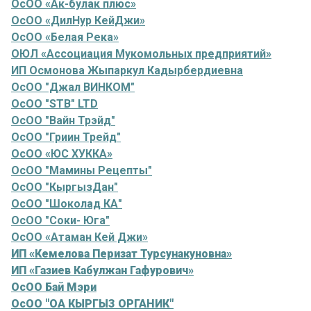
ОсОО «Ак-булак плюс»
ОсОО «ДилНур КейДжи»
ОсОО «Белая Река»
ОЮЛ «Ассоциация Мукомольных предприятий»
ИП Осмонова Жыпаркул Кадырбердиевна
ОсОО "Джал ВИНКОМ"
ОсОО "STB" LTD
ОсОО "Вайн Трэйд"
ОсОО "Гриин Трейд"
ОсОО «ЮС ХУККА»
ОсОО "Мамины Рецепты"
ОсОО "КыргызДан"
ОсОО "Шоколад КА"
ОсОО "Соки- Юга"
ОсОО «Атаман Кей Джи»
ИП «Кемелова Перизат Турсунакуновна»
ИП «Газиев Кабулжан Гафурович»
ОсОО Бай Мэри
ОсОО "ОА КЫРГЫЗ ОРГАНИК"