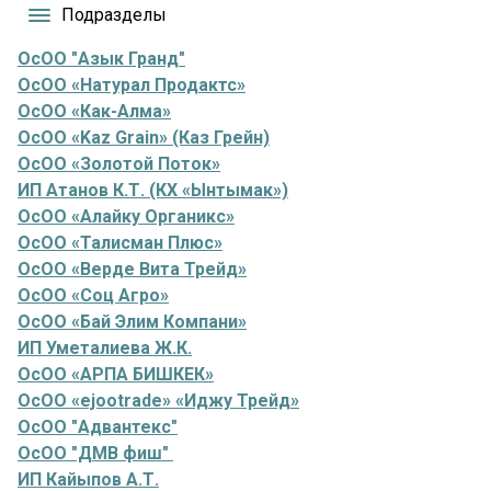
Подразделы
ОсОО "Азык Гранд"
ОсОО «Натурал Продактс»
ОсОО «Как-Алма»
ОсОО «Kaz Grain» (Каз Грейн)
ОсОО «Золотой Поток»
ИП Атанов К.Т. (КХ «Ынтымак»)
ОсОО «Алайку Органикс»
ОсОО «Талисман Плюс»
ОсОО «Верде Вита Трейд»
ОсОО «Соц Агро»
ОсОО «Бай Элим Компани»
ИП Уметалиева Ж.К.
ОсОО «АРПА БИШКЕК»
ОсОО «ejootrade» «Иджу Трейд»
ОсОО "Адвантекс"
ОсОО "ДМВ фиш"
ИП Кайыпов А.Т.