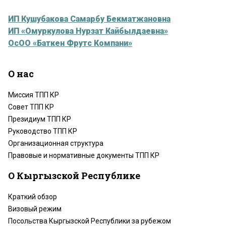
ИП Кушубакова Самарбу Бекматжановна
ИП «Омуркулова Нурзат Кайбылдаевна»
ОсОО «Баткен Фрутс Компани»
О нас
Миссия ТПП КР
Совет ТПП КР
Президиум ТПП КР
Руководство ТПП КР
Организационная структура
Правовые и нормативные документы ТПП КР
О Кыргызской Республике
Краткий обзор
Визовый режим
Посольства Кыргызской Республики за рубежом