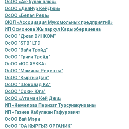
ОсОО «Ак-булак плюс»
ОсОО «ДилНур КейДжи»
ОсОО «Белая Река»
ОЮЛ «Ассоциация Мукомольных предприятий»
ИП Осмонова Жыпаркул Кадырбердиевна
ОсОО "Джал ВИНКОМ"
ОсОО "STB" LTD
ОсОО "Вайн Трэйд"
ОсОО "Гриин Трейд"
ОсОО «ЮС ХУККА»
ОсОО "Мамины Рецепты"
ОсОО "КыргызДан"
ОсОО "Шоколад КА"
ОсОО "Соки- Юга"
ОсОО «Атаман Кей Джи»
ИП «Кемелова Перизат Турсунакуновна»
ИП «Газиев Кабулжан Гафурович»
ОсОО Бай Мэри
ОсОО "ОА КЫРГЫЗ ОРГАНИК"