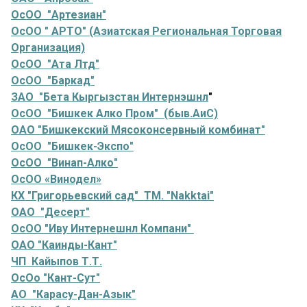
ОсОО "Артезиан"
ОсОО " АРТО" (Азиатская Региональная Торговая
Организация)
ОсОО "Ата Лтд"
ОсОО "Баркад"
ЗАО "Бета Кыргызстан Интернэшнл
"
ОсОО "Бишкек Алко Пром" (быв.АиС)
ОАО "Бишкекский Мясоконсервный комбинат"
ОсОО "Бишкек-Экспо"
ОсОО "Винап-Алко"
ОсОО «Винодел»
КХ "Григорьевский сад" ТМ. "Nakktai"
ОАО "Десерт"
ОсОО "Иву Интернешнл Компани"
ОАО "Каинды-Кант"
ЧП Кайыпов Т.Т.
ОсОо "Кант-Сут"
АО "Карасу-Дан-Азык"