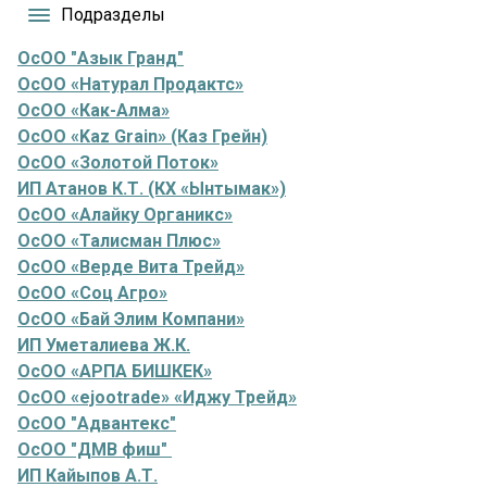
Подразделы
ОсОО "Азык Гранд"
ОсОО «Натурал Продактс»
ОсОО «Как-Алма»
ОсОО «Kaz Grain» (Каз Грейн)
ОсОО «Золотой Поток»
ИП Атанов К.Т. (КХ «Ынтымак»)
ОсОО «Алайку Органикс»
ОсОО «Талисман Плюс»
ОсОО «Верде Вита Трейд»
ОсОО «Соц Агро»
ОсОО «Бай Элим Компани»
ИП Уметалиева Ж.К.
ОсОО «АРПА БИШКЕК»
ОсОО «ejootrade» «Иджу Трейд»
ОсОО "Адвантекс"
ОсОО "ДМВ фиш"
ИП Кайыпов А.Т.