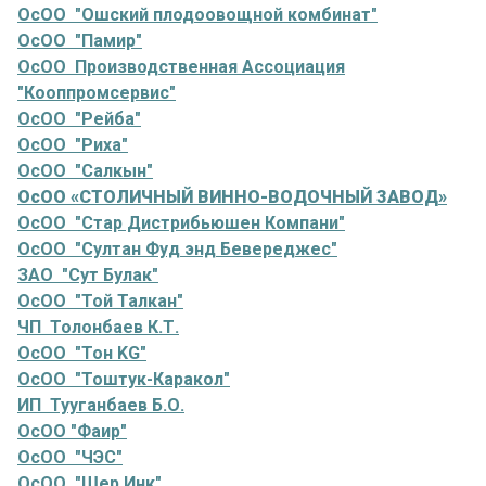
ОсОО "Ошский плодоовощной комбинат"
ОсОО "Памир"
ОсОО Производственная Ассоциация
"Кооппромсервис"
ОсОО "Рейба"
ОсОО "Риха"
ОсОО "Салкын"
ОсОО «СТОЛИЧНЫЙ ВИННО-ВОДОЧНЫЙ ЗАВОД»
ОсОО "Стар Дистрибьюшен Компани"
ОсОО "Султан Фуд энд Бевереджес"
ЗАО "Сут Булак"
ОсОО "Той Талкан"
ЧП Толонбаев К.Т.
ОсОО "Тон KG"
ОсОО "Тоштук-Каракол"
ИП Тууганбаев Б.О.
ОсОО "Фаир"
ОсОО "ЧЭС"
ОсОО "Шер Инк"