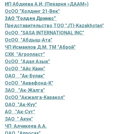
ИП Абдиева А.И. (Пекарня «ДААМ»)
ОсОО "Холдинг 21-Век"
ЗАО "Голден Дринкс"
Представительство ТОО "JTI-Kazakhstan"
ОсОО "SASA INTERNATIONAL INC"
ОсОО "Абдыш-Ата"
ЧП Исмаилов Д.М. ТМ "Аброй"
СХК "Агропласт"
ОсОО "Адал Азык"
ОсОО "Айс Квин"
ОАО "Ак-Булак"
ОсОО "Аквафонд-К"
ЗАО "Ак-Жалга"
ОсОО "Акжалга-Каракол"
ОАО "Ак-Куу"
АО "Ак-Сут"
ЗАО " Акун"
ЧП Алчикеев А.А.
ОАО "Апросах"