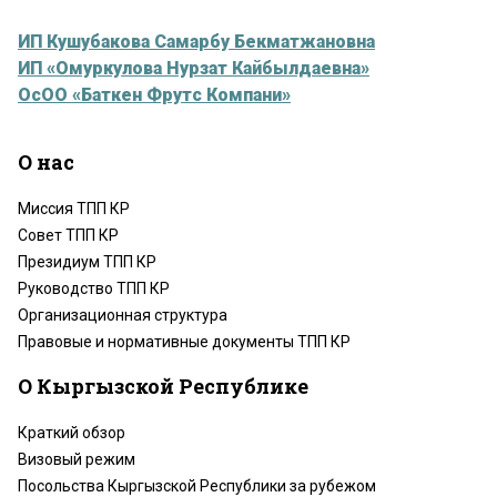
ИП Кушубакова Самарбу Бекматжановна
ИП «Омуркулова Нурзат Кайбылдаевна»
ОсОО «Баткен Фрутс Компани»
О нас
Миссия ТПП КР
Совет ТПП КР
Президиум ТПП КР
Руководство ТПП КР
Организационная структура
Правовые и нормативные документы ТПП КР
О Кыргызской Республике
Краткий обзор
Визовый режим
Посольства Кыргызской Республики за рубежом