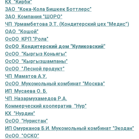
КХ "Кирби"
ЗАО "Кока-Кола Бишкек Боттлерс"
ЗАО Компания "ШОРО"
ЧП Урмамбетова Э.Т. (Кондитерский цех "Медис")
ОАО "Кошой"
ОсОО КРП "Рола"
ОсОО Кондитерский дом "Куликовский"
ОсОО "Кыргыз Коньягы"
ОсОО "Кыргызшампаны"
ОсОО "Лесной продукт"
ЧП Маматов А.У.
ОсОО Мукомольный комбинат "Москва"
ИП Мусаева О. Б.
ЧП Назармухамедов Р.А.
Коммерческий кооператив "Нур"
КХ "Нурдин"
ОсОО "Нуристан"
ИП Омурканов Б.И. Мукомольный комбинат "Экодан"
ОсОО "ОСКО"