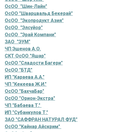
ОсОО "Шин-Лайн"
ОсОО "Шварцвальд Бекерай"
ОсОО "Экопродукт Азия"
ОсОО "Элсуйор"
ОсОО "Эрай Компани"
ЗАО "ЭУМ"
ЧП Эшенов А.О.
СКТ ОсОО "Яшар"
ОсОО "Сладости Багери"
ОсОО "БТД"
ИП "Караева А.А."
ЧП "Кекеева Ж.И."
ОсОО "БахчаБар"
ОсОО "Орион-Экстра"
ЧП "Бабаева Т."
ИП "Субанкулов Т."
ЗАО "САФФРАН НАТУРАЛ ФУД"
ОсОО "Кайнар Айскрим"