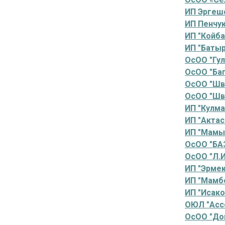
ИП Эргеш
ИП Пенчук
ИП "Койба
ИП "Батыр
ОсОО "Гул
ОсОО "Ба
ОсОО "Шв
ОсОО "Шве
ИП "Кулма
ИП "Актасо
ИП "Мамыт
ОсОО "БА
ОсОО "Л.И
ИП "Эрмек
ИП "Мамб
ИП "Исаков
ОЮЛ "Асс
ОсОО "До