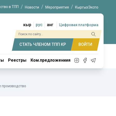
ство в ТПП
Новости
Мероприятия
КыргызЭкспо
кыр
рус
анг
Цифровая платформа
СТАТЬ ЧЛЕНОМ ТПП КР
ВОЙТИ
ты
Реестры
Ком.предложениия
е производство