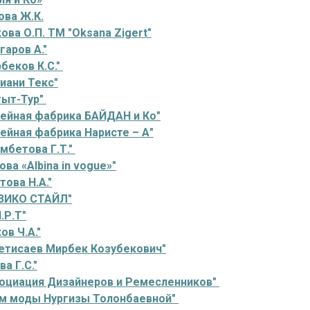
ова Ж.К.
ова О.П. ТМ "Oksana Zigert"
гаров А."
беков К.С."
иани Текс"
гыт-Тур"
ейная фабрика БАЙДАН и Ко"
йная фабрика Наристе – А"
мбетова Г.Т."
ва «Albina in vogue»"
ова Н.А."
ЗИКО СТАЙЛ"
.Р.Т"
ов Ч.А."
етисаев Мирбек Козубекович"
а Г.С."
оциация Дизайнеров и Ремесленников"
м моды Нургизы Толонбаевной"