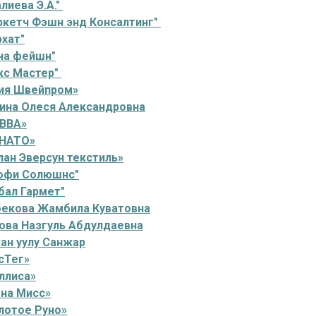
лиева Э.А."
ркетч Фэшн энд Консалтинг"
хат"
на фейшн"
кс Мастер"
ия Швейпром»
ина Олеся Александровна
ВВА»
НАТО»
ан Эверсун текстиль»
офи Солюшнс"
бал Гармет"
бекова Жамбила Куватовна
ова Назгуль Абдулдаевна
ан уулу Санжар
сТег»
ллиса»
на Мисс»
лотое Руно»