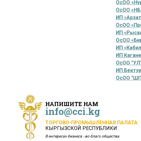
ОсОО «Нур
ОсОО «НБ
ИП «Арза
ОсОО «Пр
ИП «Рыса
ОсОО «Би
ИП «Каби
ИП Каган
ОсОО "УЛ
ИП Бекту
ОсОО "ШП
НАПИШИТЕ НАМ
info@cci.kg
ТОРГОВО-ПРОМЫШЛЕННАЯ ПАЛАТА
КЫРГЫЗСКОЙ РЕСПУБЛИКИ
В интересах бизнеса - во благо общества