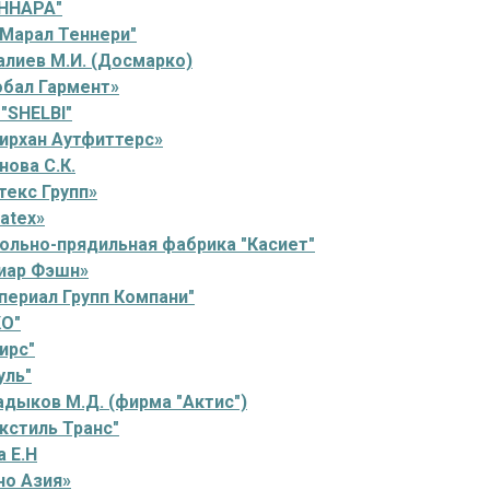
ННАРА"
 Марал Теннери"
лиев М.И. (Досмарко)
обал Гармент»
"SHELBI"
ирхан Аутфиттерс»
ова С.К.
текс Групп»
atex»
ольно-прядильная фабрика "Касиет"
иар Фэшн»
периал Групп Компани"
О"
ирс"
уль"
дыков М.Д. (фирма "Актис")
кстиль Транс"
 Е.Н
но Азия»