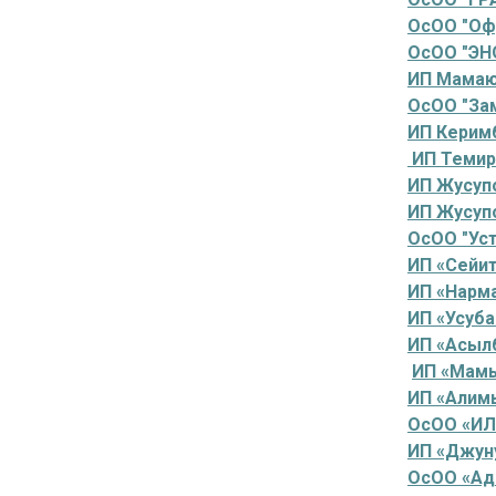
ОсОО "Оф
ОсОО "ЭН
ИП Мамаю
ОсОО "За
ИП Керим
ИП Темир
ИП Жусуп
ИП Жусуп
ОсОО "Уст
ИП «Сейи
ИП «Нарм
ИП «Усуб
ИП «Асыл
ИП «Мамы
ИП «Алим
ОсОО «И
ИП «Джун
ОсОО «Ади