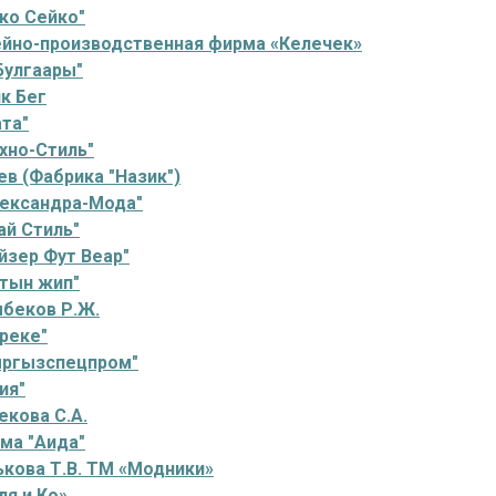
ко Сейко"
но-производственная фирма «Келечек»
улгаары"
к Бег
та"
хно-Стиль"
в (Фабрика "Назик")
ександра-Мода"
ай Стиль"
йзер Фут Веар"
тын жип"
беков Р.Ж.
реке"
ргызспецпром"
ия"
кова С.А.
ма "Аида"
кова Т.В. ТМ «Модники»
я и Ко»