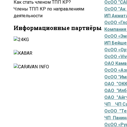
Как стать членом ТПП КР?
ОсОО "СА
Члены ТПП КР по направлениям
ОсОО "Ак
деятельности
ИП Акмата
ОсОО «Гл
Информационные партнёры
Компания 
ОсОО «Эм
ИП Бейшен
ОсОО «Ор
ОсОО «Viv
ОАО Камв
ОсОО «Аз
ОсОО "Им
ОАО "ОКК
ОАО "Илб
ОАО "Айг
ЧП ЧП Са
ОсОО "Те
ЧП Панина
ОсОО «Ру