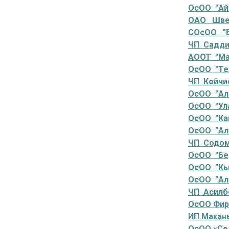
ОсОО "Ай
ОАО Швей
СОсОО "Б
ЧП Садди
АООТ "Ма
ОсОО "Те
ЧП Койчие
ОсОО "Ал
ОсОО "Ул
ОсОО "Ка
ОсОО "Ал
ЧП Содом
ОсОО "Бе
ОсОО "Кы
ОсОО "Ал
ЧП Асилбе
ОсОО Фир
ИП Махань
ОсОО «Сел