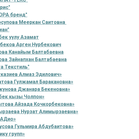
рис"
ОРА бренд"
супова Мееркан Саитовна
ман"
бек уулу Азамат
беков Арген Нурбекович
ова Канайым Балтабаевна
ова Зайнапхан Балтабаевна
а Текстиль"
тказиев Алмаз Эдилович»
атова Гулжамал Баракановна»
акунова Джанара Бекеновна»
бек кызы Чолпон»
това Айзада Кочкорбековна»
ырзаева Нурзат Алимырзаевна»
ЛАДио»
усова Гульмира Абдубаитова»
ку групп»