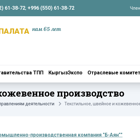
2) 61-38-72
;
+996 (550) 61-38-72
Член
нам 65 лет
ПАЛАТА
авительства ТПП
КыргызЭкспо
Отраслевые комите
кожевенное производство
аправлениям деятельности
Текстильное, швейное и кожевенно
омышленно-производственная компания "Б-Аян""