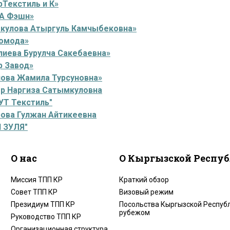
Текстиль и К»
А Фэшн»
ткулова Атыргуль Камчыбековна»
омода»
лиева Бурулча Сакебаевна»
р Завод»
лова Жамила Турсуновна»
ер Наргиза Сатымкуловна
УТ Текстиль"
рова Гулжан Айтикеевна
 ЗУЛЯ"
О нас
О Кыргызской Респу
Миссия ТПП КР
Краткий обзор
Совет ТПП КР
Визовый режим
Президиум ТПП КР
Посольства Кыргызской Республ
рубежом
Руководство ТПП КР
Организационная структура