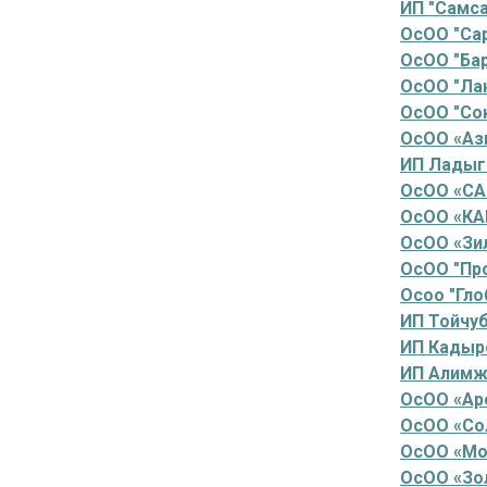
ИП "Самса
ОсОО "Са
ОсОО "Бар
ОсОО "Ла
ОсОО "Со
ОсОО «Аз
ИП Ладыг
ОсОО «СА
ОсОО «КА
ОсОО «Зил
ОсОО "Пр
Осоо "Гло
ИП Тойчу
ИП Кадыр
ИП Алимж
ОсОО «Ар
ОсОО «Со
ОсОО «Мо
ОсОО «Зо