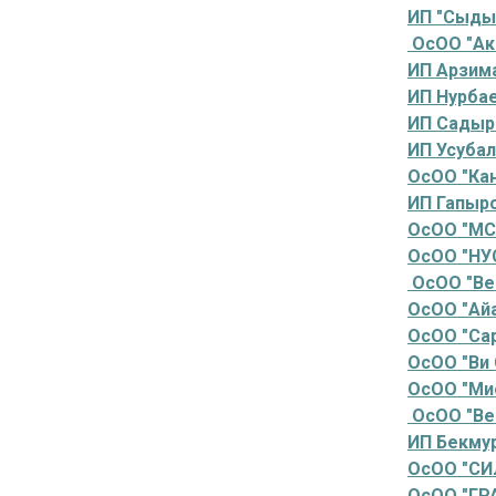
ИП "Сыды
ОсОО "Ак
ИП Арзим
ИП Нурба
ИП Садыр
ИП Усуба
ОсОО "Ка
ИП Гапыр
ОсОО "МС
ОсОО "НУ
ОсОО "Ве
ОсОО "Ай
ОсОО "Са
ОсОО "Ви 
ОсОО "Мис
ОсОО "Ве
ИП Бекму
ОсОО "СИ
ОсОО "ГР