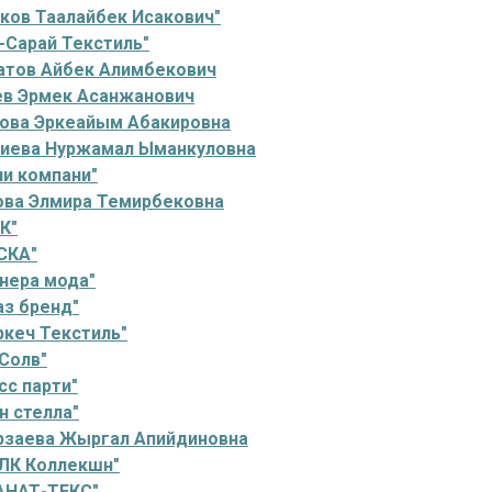
ков Таалайбек Исакович"
-Сарай Текстиль"
атов Айбек Алимбекович
ев Эрмек Асанжанович
ова Эркеайым Абакировна
лиева Нуржамал Ыманкуловна
ни компани"
ова Элмира Темирбековна
К"
СКА"
нера мода"
аз бренд"
ркеч Текстиль"
Солв"
с парти"
н стелла"
рзаева Жыргал Апийдиновна
ЛК Коллекшн"
АНАТ-ТЕКС"