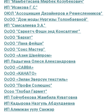
ИП "Мамбетисаев Мирбек Козубекович"
ИП "Исакова Г.С."
ОЮЛ "Ассоциация Дизайнеров и Ремесленников"
ОсОО "Дом моды Нургизы Толонбаевной"
ИП "Самсалиева Э.А."
ОсОО "Саркетч Фэшн энд Консалтинг"
ОсОО "Бархат"
ОсОО "Лана фейшн"
ОсОО "Сокс Мастер"
ОсОО «Азия Швейпром»
ИП Ладыгина Олеся Александровна
ОсОО «САВВА»
ОсОО «КАНАТО»
ОсОО «Зилан Эверсун текстиль»
ОсОО "Профи Солюшнс"
Осоо "Глобал Гармет"
ИП Тойчубекова Жамбила Куватовна
ИП Кадырова Назгуль Абдулдаевна
ИП Алимжан уулу Санжар