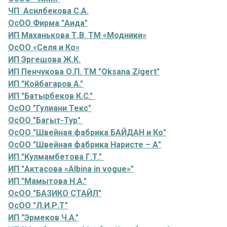
ЧП Асилбекова С.А.
ОсОО Фирма "Аида"
ИП Маханькова Т.В. ТМ «Модники»
ОсОО «Селя и Ко»
ИП Эргешова Ж.К.
ИП Пенчукова О.П. ТМ "Oksana Zigert"
ИП "Койбагаров А."
ИП "Батырбеков К.С."
ОсОО "Гулиани Текс"
ОсОО "Багыт-Тур"
ОсОО "Швейная фабрика БАЙДАН и Ко"
ОсОО "Швейная фабрика Наристе – А"
ИП "Кулмамбетова Г.Т."
ИП "Актасова «Albina in vogue»"
ИП "Мамытова Н.А."
ОсОО "БАЗИКО СТАЙЛ"
ОсОО "Л.И.Р.Т"
ИП "Эрмеков Ч.А."