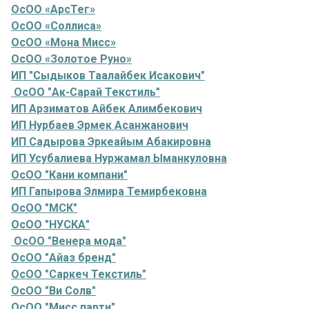
ОсОО «АрсТег»
ОсОО «Соллиса»
ОсОО «Мона Мисс»
ОсОО «Золотое Руно»
ИП "Сыдыков Таалайбек Исакович"
ОсОО "Ак-Сарай Текстиль"
ИП Арзиматов Айбек Алимбекович
ИП Нурбаев Эрмек Асанжанович
ИП Садырова Эркеайым Абакировна
ИП Усубалиева Нуржамал Ыманкуловна
ОсОО "Кани компани"
ИП Гапырова Элмира Темирбековна
ОсОО "МСК"
ОсОО "НУСКА"
ОсОО "Венера мода"
ОсОО "Айаз бренд"
ОсОО "Саркеч Текстиль"
ОсОО "Ви Солв"
ОсОО "Мисс парти"