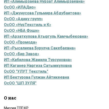
ИП «Алимырзаева Нурзат Алимырзаевна»
ОсОО «ИЛАДио»
ИП «Джунусова Гульмира Абдубаитова»
ОсОО «Адику групп»
ОсОО «НурТекстиль и К»
ОсОО «НБА Фэшн»
ИП «Арзаткулова Атыргуль Камчыбековна»
ОсОО «Промода»
ИП «Рысалиева Бурулча Сакебаевна»
ОсОО «Бир Завод»
ИП «Кабилова Жамила Турсуновна»
ИП Каганер Наргиза Сатымкуловна
ОсОО "УЛУТ Текстиль"
ИП Бектурова Гулжан Айтикеевна
ОсОО "ШП ЗУЛЯ"
О нас
Миссия ТПП КР