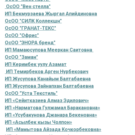
ОсОО "Вен стелла"
ИП Бекмурзаева Жыргал Апийдиновна
ОсОО "СИЛК Коллекшн"
ОсОО "ГРАНАТ-ТЕКС"
ОсОО "Офрис"
ОсОО "ЭНОРА бренд"
ИП Мамаюсупова Мееркан Саитовна
ОсОО "Заман"
ИП Керимбек уулу Азамат
ИП Темирбеков Арген Нурбекович
ИП Жусупова Канайым Балтабаевна
ИП Жусупова Зайнапхан Балтабаевна
ОсОО "Уста Текстиль"
ИП «Сейитказиев Алмаз Эдилович»
ИП «Нарматова Гулжамал Баракановна»
ИП «Усубакунова Джанара Бекеновна»
ИП «Асылбек кызы Чолпон»
ИП «Мамытова Айзада Кочкорбековна»