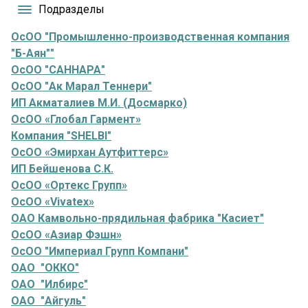
Подразделы
ОсОО "Промышленно-производственная компания
"Б-Аян""
ОсОО "САННАРА"
ОсОО "Ак Марал Теннери"
ИП Акматалиев М.И. (Досмарко)
ОсОО «Глобал Гармент»
Компания "SHELBI"
ОсОО «Эмирхан Аутфиттерс»
ИП Бейшенова С.К.
ОсОО «Ортекс Групп»
ОсОО «Vivatex»
ОАО Камвольно-прядильная фабрика "Касиет"
ОсОО «Азиар Фэшн»
ОсОО "Империал Групп Компани"
ОАО "ОККО"
ОАО "Илбирс"
ОАО "Айгуль"