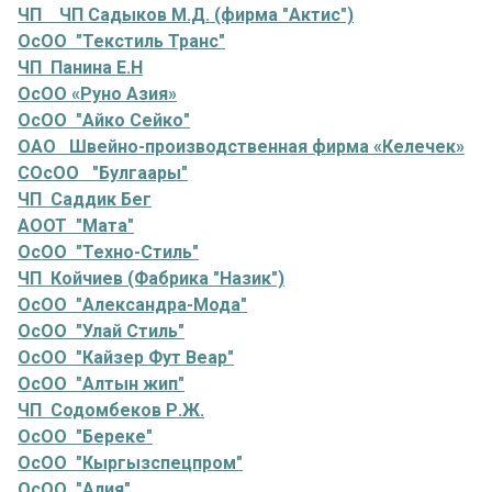
ЧП ЧП Садыков М.Д. (фирма "Актис")
ОсОО "Текстиль Транс"
ЧП Панина Е.Н
ОсОО «Руно Азия»
ОсОО "Айко Сейко"
ОАО Швейно-производственная фирма «Келечек»
СОсОО "Булгаары"
ЧП Саддик Бег
АООТ "Мата"
ОсОО "Техно-Стиль"
ЧП Койчиев (Фабрика "Назик")
ОсОО "Александра-Мода"
ОсОО "Улай Стиль"
ОсОО "Кайзер Фут Веар"
ОсОО "Алтын жип"
ЧП Содомбеков Р.Ж.
ОсОО "Береке"
ОсОО "Кыргызспецпром"
ОсОО "Алия"