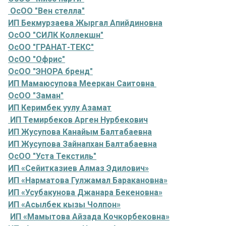
ОсОО "Вен стелла"
ИП Бекмурзаева Жыргал Апийдиновна
ОсОО "СИЛК Коллекшн"
ОсОО "ГРАНАТ-ТЕКС"
ОсОО "Офрис"
ОсОО "ЭНОРА бренд"
ИП Мамаюсупова Мееркан Саитовна
ОсОО "Заман"
ИП Керимбек уулу Азамат
ИП Темирбеков Арген Нурбекович
ИП Жусупова Канайым Балтабаевна
ИП Жусупова Зайнапхан Балтабаевна
ОсОО "Уста Текстиль"
ИП «Сейитказиев Алмаз Эдилович»
ИП «Нарматова Гулжамал Баракановна»
ИП «Усубакунова Джанара Бекеновна»
ИП «Асылбек кызы Чолпон»
ИП «Мамытова Айзада Кочкорбековна»