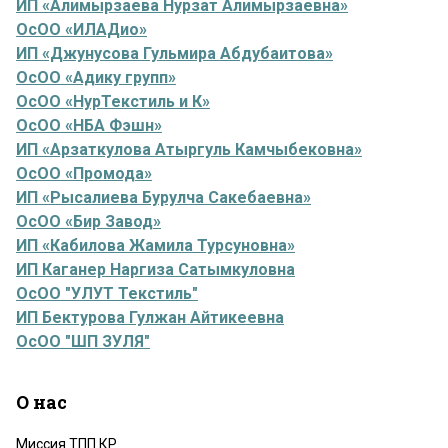
ИП «Алимырзаева Нурзат Алимырзаевна»
ОсОО «ИЛАДио»
ИП «Джунусова Гульмира Абдубаитова»
ОсОО «Адику групп»
ОсОО «НурТекстиль и К»
ОсОО «НБА Фэшн»
ИП «Арзаткулова Атыргуль Камчыбековна»
ОсОО «Промода»
ИП «Рысалиева Бурулча Сакебаевна»
ОсОО «Бир Завод»
ИП «Кабилова Жамила Турсуновна»
ИП Каганер Наргиза Сатымкуловна
ОсОО "УЛУТ Текстиль"
ИП Бектурова Гулжан Айтикеевна
ОсОО "ШП ЗУЛЯ"
О нас
Миссия ТПП КР