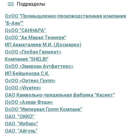
Подразделы
ОсОО "Промышленно-производственная компания
"Б-Аян""
ОсОО "САННАРА"
ОсОО "Ак Марал Теннери"
ИП Акматалиев М.И. (Досмарко)
ОсОО «Глобал Гармент»
Компания "SHELBI"
ОсОО «Эмирхан Аутфиттерс»
ИП Бейшенова С.К.
ОсОО «Ортекс Групп»
ОсОО «Vivatex»
ОАО Камвольно-прядильная фабрика "Касиет"
ОсОО «Азиар Фэшн»
ОсОО "Империал Групп Компани"
ОАО "ОККО"
ОАО "Илбирс"
ОАО "Айгуль"