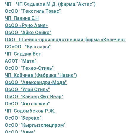
ЧП ЧП Садыков М.Д. (фирма "Актис")
ОсОО "Текстиль Транс"
ЧП Панина Е.Н
ОсОО «Руно Азия»
ОсОО "Айко Сейко"
ОАО Швейно-производственная фирма «Келечек»
СОсОО "Булгаары"
ЧП Саддик Бег
АООТ "Мата"
ОсОО "Техно-Стиль"
ЧП Койчиев (Фабрика "Назик")
ОсОО "Александра-Мода"
ОсОО "Улай Стиль"
ОсОО "Кайзер Фут Веар"
ОсОО "Алтын жип"
ЧП Содомбеков Р.Ж.
ОсОО "Береке"
ОсОО "Кыргызспецпром"
ОсОО "Алия"