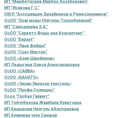
ИП "Мамбетисаев Мирбек Козубекович"
ИП "Исакова Г.С."
ОЮЛ "Ассоциация Дизайнеров и Ремесленников"
ОсОО "Дом моды Нургизы Толонбаевной"
ИП "Самсалиева Э.А."
ОсОО "Саркетч Фэшн энд Консалтинг"
ОсОО "Бархат"
ОсОО "Лана фейшн"
ОсОО "Сокс Мастер"
ОсОО «Азия Швейпром»
ИП Ладыгина Олеся Александровна
ОсОО «САВВА»
ОсОО «КАНАТО»
ОсОО «Зилан Эверсун текстиль»
ОсОО "Профи Солюшнс"
Осоо "Глобал Гармет"
ИП Тойчубекова Жамбила Куватовна
ИП Кадырова Назгуль Абдулдаевна
ИП Алимжан уулу Санжар