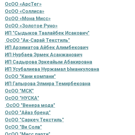
ОсОО «АрсТег»
ОсОО «Соллиса»
ОсОО «Мона Мисс»
ОсОО «Золотое Руно»
ИП "Сыдыков Таалайбек Исакович"
ОсОО "Ак-Сарай Текстиль"
ИП Арзиматов Айбек Алимбекович
ИП Нурбаев Эрмек Асанжанович
ИП Садырова Эркеайым Абакировна
ИП Усубалиева Нуржамал Ыманкуловна
ОсОО "Кани компани"
ИП Гапырова Элмира Темирбековна
ОсОО "МСК"
ОсОО "НУСКА"
ОсОО "Венера мода"
ОсОО "Айаз бренд"
ОсОО "Саркеч Текстиль"
ОсОО "Ви Солв"
ОсОО "Мисс парти"