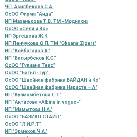
ЧП Асилбекова С.А.
ОсОО Фирма "Аида"
ИП Маханькова Т.В. ТМ «Модники»
ОсОО «Селя и Ко»
ИП Эргешова Ж.К.
ИП Пенчукова О.П. ТМ "Oksana Zigert"
ИП "Койбагаров А."
ИП "Батырбеков К.С."
ОсОО "Гулиани Текс"
ОсОО "Багыт-Тур"
ОсОО "Швейная фабрика БАЙДАН и Ко"
ОсОО "Швейная фабрика Наристе – А"
ИП "Кулмамбетова Г.Т."
ИП "Актасова «Albina in vogue»"
ИП "Мамытова Н.А."
ОсОО "БАЗИКО СТАЙЛ"
ОсОО "Л.И.Р.Т"
ИП "Эрмеков Ч.А."