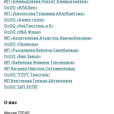
ИП «Алимырзаева Нурзат Алимырзаевна»
ОсОО «ИЛАДио»
ИП «Джунусова Гульмира Абдубаитова»
ОсОО «Адику групп»
ОсОО «НурТекстиль и К»
ОсОО «НБА Фэшн»
ИП «Арзаткулова Атыргуль Камчыбековна»
ОсОО «Промода»
ИП «Рысалиева Бурулча Сакебаевна»
ОсОО «Бир Завод»
ИП «Кабилова Жамила Турсуновна»
ИП Каганер Наргиза Сатымкуловна
ОсОО "УЛУТ Текстиль"
ИП Бектурова Гулжан Айтикеевна
ОсОО "ШП ЗУЛЯ"
О нас
Миссия ТПП КР