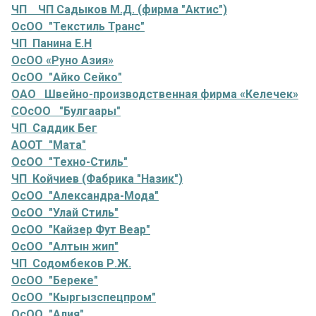
ЧП ЧП Садыков М.Д. (фирма "Актис")
ОсОО "Текстиль Транс"
ЧП Панина Е.Н
ОсОО «Руно Азия»
ОсОО "Айко Сейко"
ОАО Швейно-производственная фирма «Келечек»
СОсОО "Булгаары"
ЧП Саддик Бег
АООТ "Мата"
ОсОО "Техно-Стиль"
ЧП Койчиев (Фабрика "Назик")
ОсОО "Александра-Мода"
ОсОО "Улай Стиль"
ОсОО "Кайзер Фут Веар"
ОсОО "Алтын жип"
ЧП Содомбеков Р.Ж.
ОсОО "Береке"
ОсОО "Кыргызспецпром"
ОсОО "Алия"