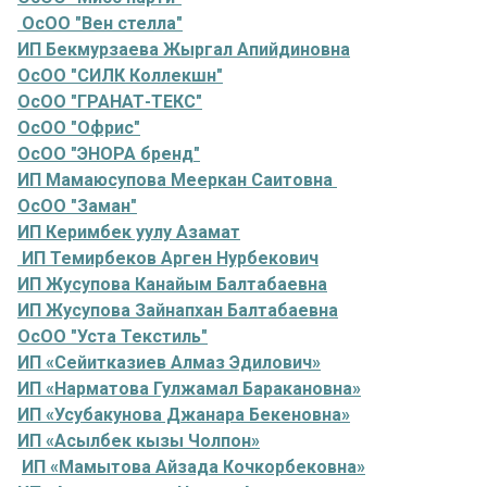
ОсОО "Вен стелла"
ИП Бекмурзаева Жыргал Апийдиновна
ОсОО "СИЛК Коллекшн"
ОсОО "ГРАНАТ-ТЕКС"
ОсОО "Офрис"
ОсОО "ЭНОРА бренд"
ИП Мамаюсупова Мееркан Саитовна
ОсОО "Заман"
ИП Керимбек уулу Азамат
ИП Темирбеков Арген Нурбекович
ИП Жусупова Канайым Балтабаевна
ИП Жусупова Зайнапхан Балтабаевна
ОсОО "Уста Текстиль"
ИП «Сейитказиев Алмаз Эдилович»
ИП «Нарматова Гулжамал Баракановна»
ИП «Усубакунова Джанара Бекеновна»
ИП «Асылбек кызы Чолпон»
ИП «Мамытова Айзада Кочкорбековна»