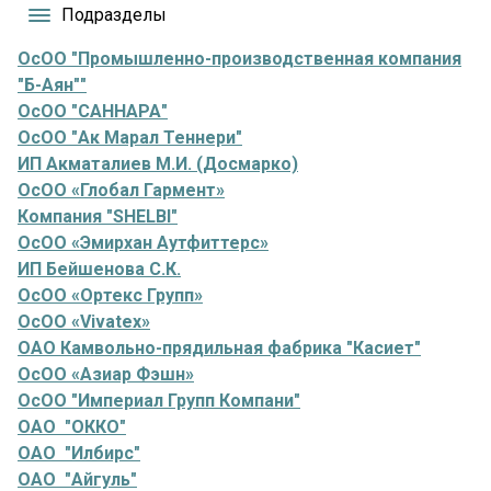
Подразделы
ОсОО "Промышленно-производственная компания
"Б-Аян""
ОсОО "САННАРА"
ОсОО "Ак Марал Теннери"
ИП Акматалиев М.И. (Досмарко)
ОсОО «Глобал Гармент»
Компания "SHELBI"
ОсОО «Эмирхан Аутфиттерс»
ИП Бейшенова С.К.
ОсОО «Ортекс Групп»
ОсОО «Vivatex»
ОАО Камвольно-прядильная фабрика "Касиет"
ОсОО «Азиар Фэшн»
ОсОО "Империал Групп Компани"
ОАО "ОККО"
ОАО "Илбирс"
ОАО "Айгуль"