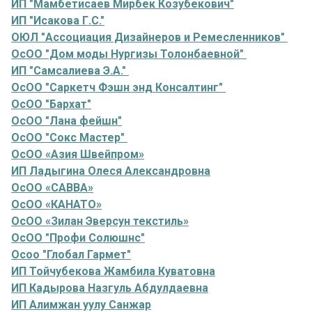
ИП "Мамбетисаев Мирбек Козубекович"
ИП "Исакова Г.С."
ОЮЛ "Ассоциация Дизайнеров и Ремесленников"
ОсОО "Дом моды Нургизы Толонбаевной"
ИП "Самсалиева Э.А."
ОсОО "Саркетч Фэшн энд Консалтинг"
ОсОО "Бархат"
ОсОО "Лана фейшн"
ОсОО "Сокс Мастер"
ОсОО «Азия Швейпром»
ИП Ладыгина Олеся Александровна
ОсОО «САВВА»
ОсОО «КАНАТО»
ОсОО «Зилан Эверсун текстиль»
ОсОО "Профи Солюшнс"
Осоо "Глобал Гармет"
ИП Тойчубекова Жамбила Куватовна
ИП Кадырова Назгуль Абдулдаевна
ИП Алимжан уулу Санжар