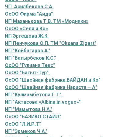
ЧП Асилбекова С.А.
ОсОО Фирма "Аида"
ИП Маханькова Т.В. ТМ «Модники»
ОсОО «Селя и Ко»
ИП Эргешова Ж.К.
ИП Пенчукова О.П. ТМ "Oksana Zigert"
ИП "Койбагаров А."
ИП "Батырбеков К.С."
ОсОО "Гулиани Текс"
ОсОО "Багыт-Тур"
ОсОО "Швейная фабрика БАЙДАН и Ко"
ОсОО "Швейная фабрика Наристе – А"
ИП "Кулмамбетова Г.Т."
ИП "Актасова «Albina in vogue»"
ИП "Мамытова Н.А."
ОсОО "БАЗИКО СТАЙЛ"
ОсОО "Л.И.Р.Т"
ИП "Эрмеков Ч.А."