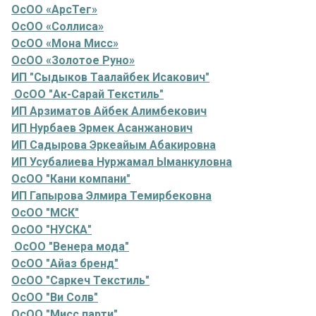
ОсОО «АрсТег»
ОсОО «Соллиса»
ОсОО «Мона Мисс»
ОсОО «Золотое Руно»
ИП "Сыдыков Таалайбек Исакович"
ОсОО "Ак-Сарай Текстиль"
ИП Арзиматов Айбек Алимбекович
ИП Нурбаев Эрмек Асанжанович
ИП Садырова Эркеайым Абакировна
ИП Усубалиева Нуржамал Ыманкуловна
ОсОО "Кани компани"
ИП Гапырова Элмира Темирбековна
ОсОО "МСК"
ОсОО "НУСКА"
ОсОО "Венера мода"
ОсОО "Айаз бренд"
ОсОО "Саркеч Текстиль"
ОсОО "Ви Солв"
ОсОО "Мисс парти"